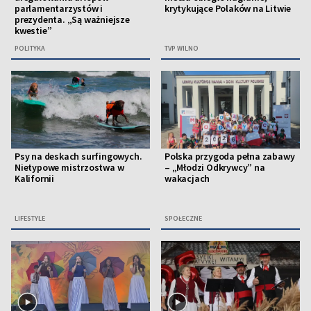
parlamentarzystów i
krytykujące Polaków na Litwie
prezydenta. „Są ważniejsze
kwestie”
POLITYKA
TVP WILNO
Psy na deskach surfingowych.
Polska przygoda pełna zabawy
Nietypowe mistrzostwa w
– „Młodzi Odkrywcy” na
Kalifornii
wakacjach
LIFESTYLE
SPOŁECZNE