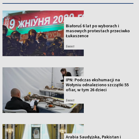
NOWOŚĆ
Białoruś 6 lat po wyborach i
masowych protestach przeciwko
Łukaszence
ŚWIAT
IPN: Podczas ekshumacji na
Wołyniu odnaleziono szczątki 55
ofiar, w tym 26 dzieci
ŚWIAT
Arabia Saudyjska, Pakistan i