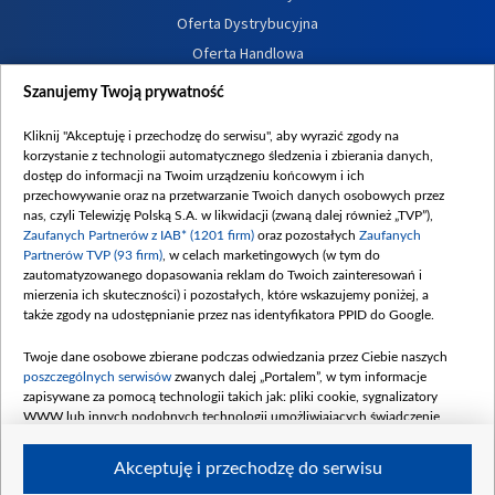
Oferta Dystrybucyjna
Oferta Handlowa
Dostępność
Szanujemy Twoją prywatność
Moje zgody
Kliknij "Akceptuję i przechodzę do serwisu", aby wyrazić zgody na
Procedura zgłoszeń wewnętrznych
korzystanie z technologii automatycznego śledzenia i zbierania danych,
dostęp do informacji na Twoim urządzeniu końcowym i ich
przechowywanie oraz na przetwarzanie Twoich danych osobowych przez
nas, czyli Telewizję Polską S.A. w likwidacji (zwaną dalej również „TVP”),
Zaufanych Partnerów z IAB* (1201 firm)
oraz pozostałych
Zaufanych
Partnerów TVP (93 firm)
, w celach marketingowych (w tym do
zautomatyzowanego dopasowania reklam do Twoich zainteresowań i
mierzenia ich skuteczności) i pozostałych, które wskazujemy poniżej, a
także zgody na udostępnianie przez nas identyfikatora PPID do Google.
Twoje dane osobowe zbierane podczas odwiedzania przez Ciebie naszych
poszczególnych serwisów
zwanych dalej „Portalem”, w tym informacje
zapisywane za pomocą technologii takich jak: pliki cookie, sygnalizatory
WWW lub innych podobnych technologii umożliwiających świadczenie
dopasowanych i bezpiecznych usług, personalizację treści oraz reklam,
udostępnianie funkcji mediów społecznościowych oraz analizowanie ruchu
Akceptuję i przechodzę do serwisu
w Internecie.