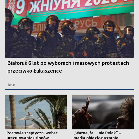
Białoruś 6 lat po wyborach i masowych protestach
przeciwko Łukaszence
ŚWIAT
Posłowie sceptyczni wobec
„Ważne, że… nie Polak” –
uregulowania urlopów
media obiegło nagranie,