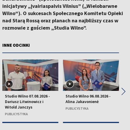
inicjatywy „Įvairiaspalvis Vilnius” („Wielobarwne
Wilno“). O sukcesach Społecznego Komitetu Opieki
nad Starą Rossą oraz planach na najbliższy czas w
rozmowie z gościem „Studia Wilno”.
INNE ODCINKI
◀
▶
Studio Wilno 07.08.2026 -
Studio Wilno 06.08.2026 -
St
Dariusz Litwinowicz i
Alina Jakavonienė
D
Witold Janczys
C
PUBLICYSTYKA
PUBLICYSTYKA
P