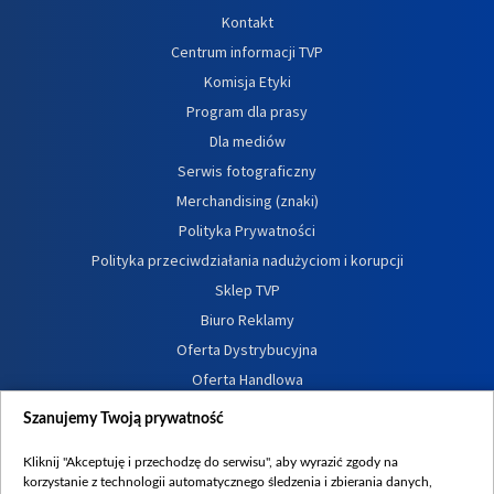
Kontakt
Centrum informacji TVP
Komisja Etyki
Program dla prasy
Dla mediów
Serwis fotograficzny
Merchandising (znaki)
Polityka Prywatności
Polityka przeciwdziałania nadużyciom i korupcji
Sklep TVP
Biuro Reklamy
Oferta Dystrybucyjna
Oferta Handlowa
Dostępność
Szanujemy Twoją prywatność
Moje zgody
Kliknij "Akceptuję i przechodzę do serwisu", aby wyrazić zgody na
Procedura zgłoszeń wewnętrznych
korzystanie z technologii automatycznego śledzenia i zbierania danych,