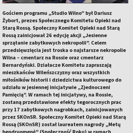
Gościem programu „Studio Wilno” był Dariusz
Żybort, prezes Społecznego Komitetu Opieki nad
Starą Rossą. Społeczny Komitet Opieki nad Starą
Rossą zainicjował 26 edycję akcji „Jesienne
sprzątanie zabytkowych nekropolii”. Celem
przedsięwzięcia jest troska o najstarsze nekropolie
Wilna – cmentarz na Rossie oraz cmentarz
Bernardyński. Działacze Komitetu zapraszają
mieszkańców Wileńszczyzny oraz wszystkich
miłośników historii i dziedzictwa kulturowego do
udziału w jesiennej inicjatywie „Zjednoczeni
Pamięcią”. W ramach tej inicjatywy, na Rossie,
zostaną przedstawione efekty tegorocznych prac
przy 17 zabytkowych nagrobkach, zainicjowanych
przez SKOnSR. Społeczny Komitet Opieki nad Starą
Rossą (SKOnSR) został laureatem nagrody „Metų
bendruomenė” (Społeczność Roku) w ramach