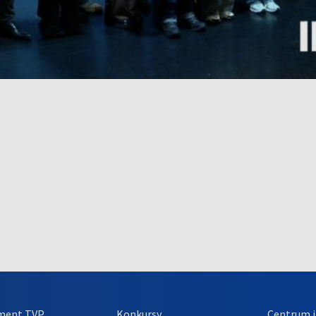
ment TVP
Konkursy
Centrum i