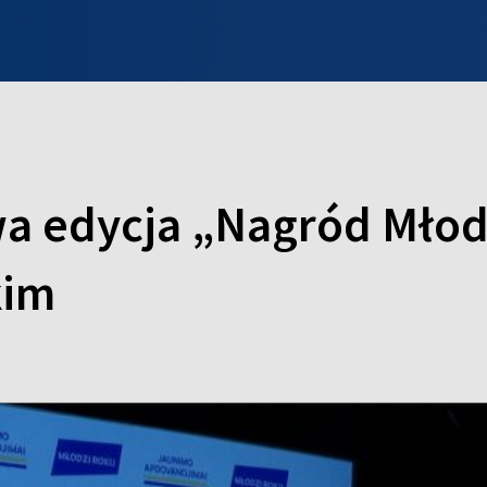
INFO WILNO
WILNO NA DZIEŃ DOBRY
PROGRAMY
ZGŁOŚ
wa edycja „Nagród Mło
kim