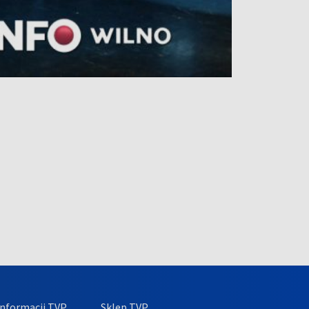
nformacji TVP
Sklep TVP