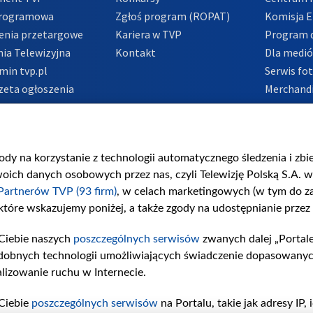
Programowa
Zgłoś program (ROPAT)
Komisja E
enia przetargowe
Kariera w TVP
Program d
ia Telewizyjna
Kontakt
Dla medi
min tvp.pl
Serwis fo
zeta ogłoszenia
Merchandi
acje o nadawcy
Polityka 
Polityka 
nadużycio
gody na korzystanie z technologii automatycznego śledzenia i zb
ch danych osobowych przez nas, czyli Telewizję Polską S.A. w 
Partnerów TVP (93 firm)
, w celach marketingowych (w tym do 
 które wskazujemy poniżej, a także zgody na udostępnianie przez
Ciebie naszych
poszczególnych serwisów
zwanych dalej „Portal
dobnych technologii umożliwiających świadczenie dopasowanych i
lizowanie ruchu w Internecie.
Ciebie
poszczególnych serwisów
na Portalu, takie jak adresy IP