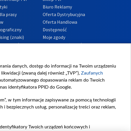
tyki
Biuro Reklamy
la prasy
Oferta Dystrybucyjna
ów
Oferta Handlowa
tograficzny
Dostępność
sing (znaki)
Moje zgody
Prywatności
Procedura zgłoszeń
wewnętrznych
przeciwdziałania
m i korupcji
ierania danych, dostęp do informacji na Twoim urządzeniu
likwidacji (zwaną dalej również „TVP”),
Zaufanych
zautomatyzowanego dopasowania reklam do Twoich
 nas identyfikatora PPID do Google.
em”, w tym informacje zapisywane za pomocą technologii
 bezpiecznych usług, personalizację treści oraz reklam,
, identyfikatory Twoich urządzeń końcowych i