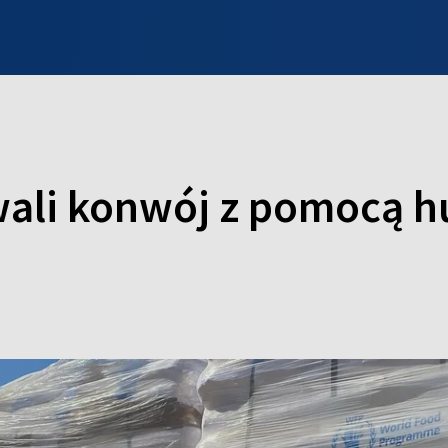
INFO WILNO
WILNO NA DZIEŃ DOBRY
PROGRAMY
ZGŁOŚ
wali konwój z pomocą 