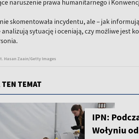
ące naruszenie prawa humanitarnego i Konwencj
 nie skomentowała incydentu, ale – jak informują
analizują sytuację i oceniają, czy możliwe jes
rsonia.
ot. Hasan Zaain/Getty Images
 TEN TEMAT
IPN: Podcz
Wołyniu od