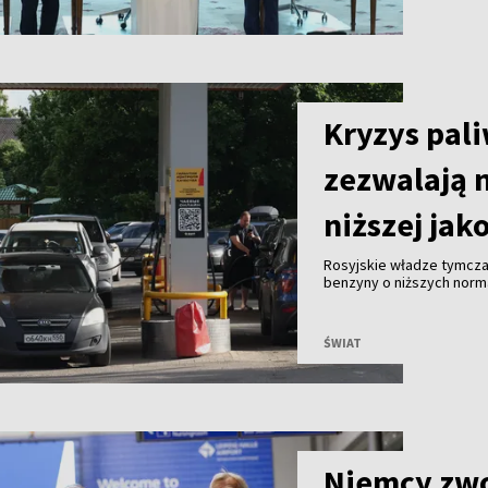
Kryzys pal
zezwalają 
niższej jak
Rosyjskie władze tymcza
benzyny o niższych norma
antykryzysowe mające z
paliwa.
ŚWIAT
Niemcy zwo