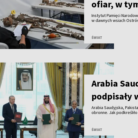
ofiar, w ty
Instytut Pamięci Narodo
w dawnych wsiach Ostrów
szczątki 55 osób, w tym 
Uroczysty pochówek ofia
ŚWIAT
Arabia Saud
podpisały 
Arabia Saudyjska, Pakist
obronne. Jak podkreśliło
umowa ma zacieśnić wspó
wymierzona przeciwko ż
ŚWIAT