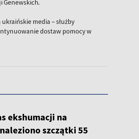
i Genewskich.
 ukraińskie media – służby
t kontynuowanie dostaw pomocy w
as ekshumacji na
naleziono szczątki 55