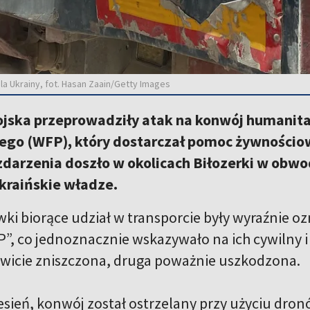
a Ukrainy, fot. Hasan Zaain/Getty Images
ojska przeprowadziły atak na konwój humani
go (WFP), który dostarczał pomoc żywności
 zdarzenia doszło w okolicach Biłozerki w obw
kraińskie władze.
wki biorące udział w transporcie były wyraźnie 
”, co jednoznacznie wskazywało na ich cywilny i
owicie zniszczona, druga poważnie uszkodzona.
ień, konwój został ostrzelany przy użyciu dronów