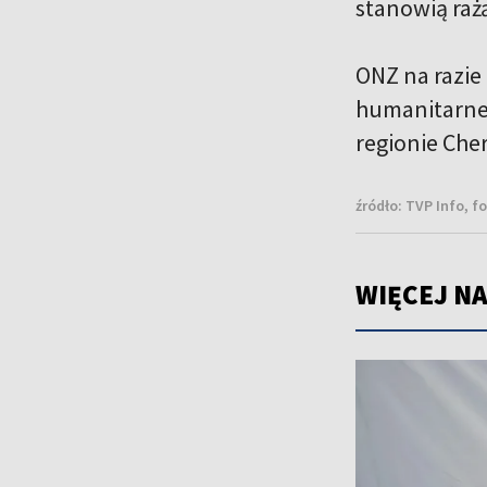
stanowią raż
ONZ na razie
humanitarne 
regionie Che
źródło:
TVP Info, f
WIĘCEJ NA