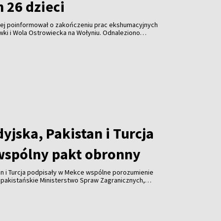
m 26 dzieci
wej poinformował o zakończeniu prac ekshumacyjnych
ki i Wola Ostrowiecka na Wołyniu. Odnaleziono
26 dzieci, a także ponad 300 przedmiotów osobistych.
r zaplanowano na 30 sierpnia.
yjska, Pakistan i Turcja
wspólny pakt obronny
an i Turcja podpisały w Mekce wspólne porozumienie
 pakistańskie Ministerstwo Spraw Zagranicznych,
łpracę w dziedzinie bezpieczeństwa i nie jest
adnemu państwu ani sojuszowi.