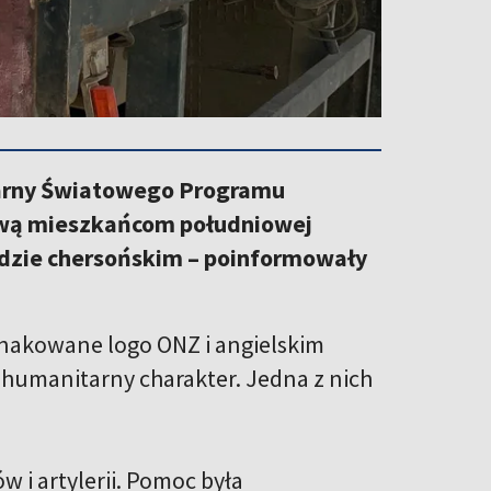
tarny Światowego Programu
ową mieszkańcom południowej
odzie chersońskim – poinformowały
oznakowane logo ONZ i angielskim
 humanitarny charakter. Jedna z nich
 i artylerii. Pomoc była