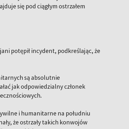
jduje się pod ciągłym ostrzałem
ani potępił incydent, podkreślając, że
itarnych są absolutnie
iałać jak odpowiedzialny członek
łecznościowych.
cywilne i humanitarne na południu
ały, że ostrzały takich konwojów