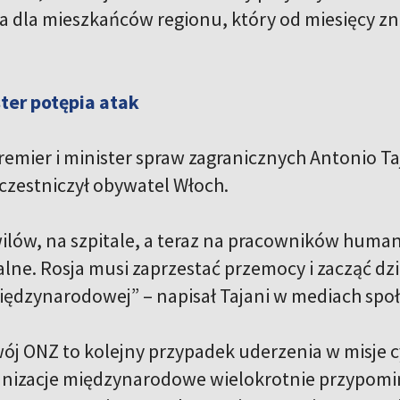
 dla mieszkańców regionu, który od miesięcy zna
ter potępia atak
emier i minister spraw zagranicznych Antonio Taj
zestniczył obywatel Włoch.
wilów, na szpitale, a teraz na pracowników human
lne. Rosja musi zaprzestać przemocy i zacząć dz
iędzynarodowej”
– napisał Tajani w mediach spo
ój ONZ to kolejny przypadek uderzenia w misje 
anizacje międzynarodowe wielokrotnie przypomin