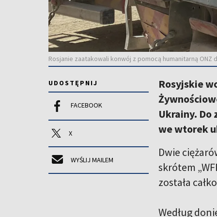
Rosjanie zaatakowali konwój z pomocą humanitarną ONZ dl
Rosyjskie w
UDOSTĘPNIJ
Żywnościowe
FACEBOOK
Ukrainy. Do
we wtorek u
X
Dwie ciężaró
WYŚLIJ MAILEM
skrótem „WFP
została całk
Według donies