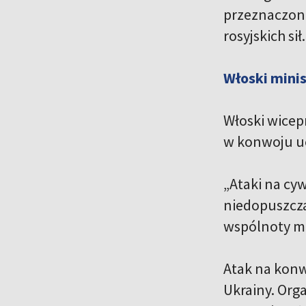
przeznaczona
rosyjskich sił.
Włoski minis
Włoski wicepr
w konwoju uc
„
Ataki na cy
niedopuszcza
wspólnoty m
Atak na konw
Ukrainy. Org