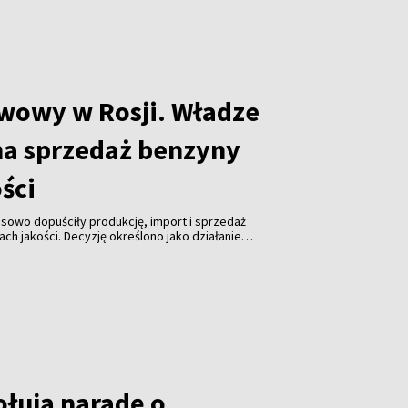
iwowy w Rosji. Władze
na sprzedaż benzyny
ości
sowo dopuściły produkcję, import i sprzedaż
ch jakości. Decyzję określono jako działanie
łagodzić ogólnokrajowe problemy z dostępnością
łują naradę o