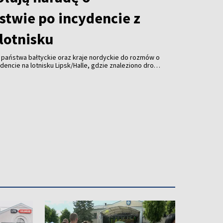
stwie po incydencie z
lotnisku
, państwa bałtyckie oraz kraje nordyckie do rozmów o
encie na lotnisku Lipsk/Halle, gdzie znaleziono drona
 Spotkanie ma odbyć się pod koniec sierpnia.