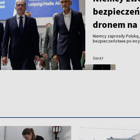
bezpieczeń
dronem na 
Niemcy zaprosiły Polskę
bezpieczeństwie po incyd
z ładunkiem wybuchowym.
ŚWIAT