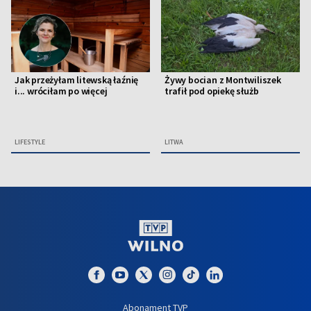
Jak przeżyłam litewską łaźnię
Żywy bocian z Montwiliszek
i... wróciłam po więcej
trafił pod opiekę służb
LIFESTYLE
LITWA
Abonament TVP