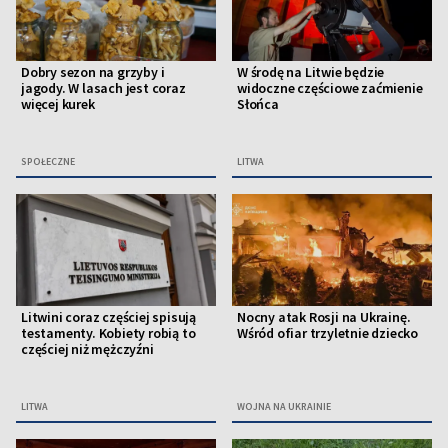
Dobry sezon na grzyby i
W środę na Litwie będzie
jagody. W lasach jest coraz
widoczne częściowe zaćmienie
więcej kurek
Słońca
SPOŁECZNE
LITWA
Litwini coraz częściej spisują
Nocny atak Rosji na Ukrainę.
testamenty. Kobiety robią to
Wśród ofiar trzyletnie dziecko
częściej niż mężczyźni
LITWA
WOJNA NA UKRAINIE