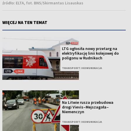
źródło:
ELTA, fot. BNS/Skirmantas Lisauskas
WIĘCEJ NA TEN TEMAT
LTG ogłosiła nowy przetarg na
elektryfikację linii kolejowej do
poligonu w Rudnikach
TRANSPORT I KOMUNIKACJA
Na Litwie rusza przebudowa
drogi Vievis–Mejszagoła–
Niemenczyn
TRANSPORT I KOMUNIKACJA