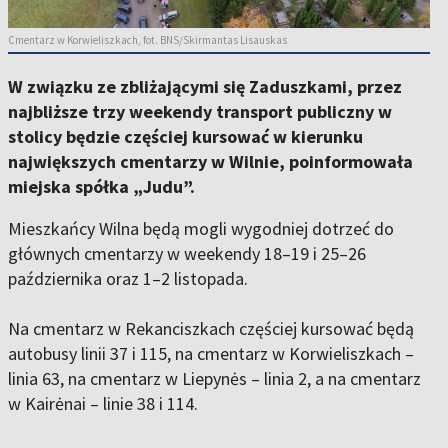
Cmentarz w Korwieliszkach, fot. BNS/Skirmantas Lisauskas
W związku ze zbliżającymi się Zaduszkami, przez
najbliższe trzy weekendy transport publiczny w
stolicy będzie częściej kursować w kierunku
największych cmentarzy w Wilnie, poinformowała
miejska spółka „Judu”.
Mieszkańcy Wilna będą mogli wygodniej dotrzeć do
głównych cmentarzy w weekendy 18–19 i 25–26
października oraz 1–2 listopada.
Na cmentarz w Rekanciszkach częściej kursować będą
autobusy linii 37 i 115, na cmentarz w Korwieliszkach –
linia 63, na cmentarz w Liepynės – linia 2, a na cmentarz
w Kairėnai – linie 38 i 114.