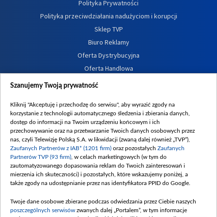
Polityka Prywatności
Polityka przeciwdziałania nadużyciom i korupcji
Sklep TVP
Biuro Reklamy
Oferta Dystrybucyjna
Oferta Handlowa
Dostępność
Szanujemy Twoją prywatność
Moje zgody
Kliknij "Akceptuję i przechodzę do serwisu", aby wyrazić zgody na
Procedura zgłoszeń wewnętrznych
korzystanie z technologii automatycznego śledzenia i zbierania danych,
dostęp do informacji na Twoim urządzeniu końcowym i ich
przechowywanie oraz na przetwarzanie Twoich danych osobowych przez
nas, czyli Telewizję Polską S.A. w likwidacji (zwaną dalej również „TVP”),
Zaufanych Partnerów z IAB* (1201 firm)
oraz pozostałych
Zaufanych
Partnerów TVP (93 firm)
, w celach marketingowych (w tym do
zautomatyzowanego dopasowania reklam do Twoich zainteresowań i
mierzenia ich skuteczności) i pozostałych, które wskazujemy poniżej, a
także zgody na udostępnianie przez nas identyfikatora PPID do Google.
Twoje dane osobowe zbierane podczas odwiedzania przez Ciebie naszych
poszczególnych serwisów
zwanych dalej „Portalem”, w tym informacje