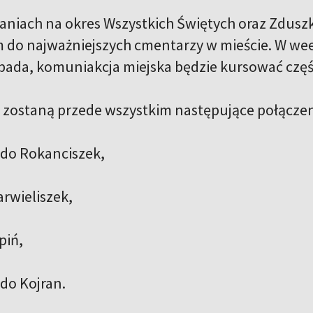
niach na okres Wszystkich Świętych oraz Zduszk
do najważniejszych cmentarzy w mieście. W weekn
topada, komuniakcja miejska będzie kursować częśc
zostaną przede wszystkim następujące połącze
5 do Rokanciszek,
arwieliszek,
piń,
 do Kojran.