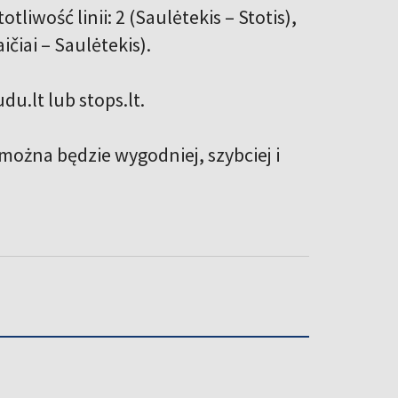
iwość linii: 2 (Saulėtekis – Stotis),
aičiai – Saulėtekis).
udu.lt
lub
stops.lt
.
można będzie wygodniej, szybciej i