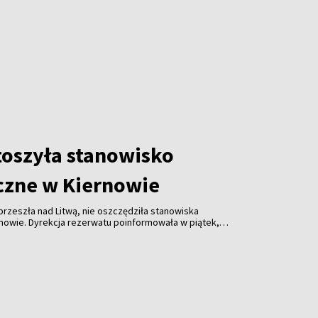
toszyła stanowisko
czne w Kiernowie
przeszła nad Litwą, nie oszczędziła stanowiska
nowie. Dyrekcja rezerwatu poinformowała w piątek,
 bitwie – wszędzie leżą powalone drzewa, połamane
e.