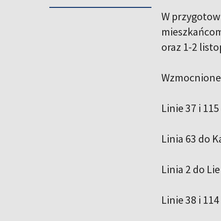
W przygotowa
mieszkańcom 
oraz 1-2 lis
Wzmocnione 
Linie 37 i 11
Linia 63 do K
Linia 2 do Lie
Linie 38 i 114