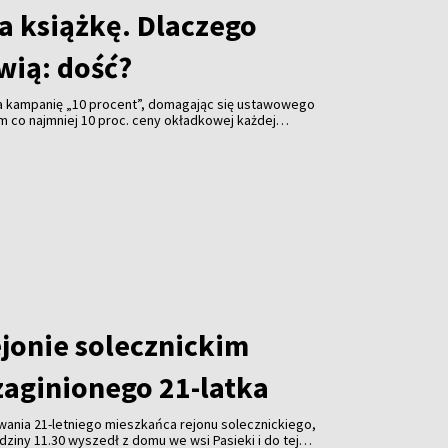
za książkę. Dlaczego
wią: dość?
ła kampanię „10 procent”, domagając się ustawowego
 co najmniej 10 proc. ceny okładkowej każdej
ug raportu „Jeszcze książka nie zginęła”, autor
. 2,87 zł (0,66 euro) od sprzedanego egzemplarza. Z
lądamy się liczbom i zarobkom pisarzy i
, czy na pewno wiemy, ile warte są dzisiaj książki?
ejonie solecznickim
zaginionego 21-latka
wania 21-letniego mieszkańca rejonu solecznickiego,
dziny 11.30 wyszedł z domu we wsi Pasieki i do tej