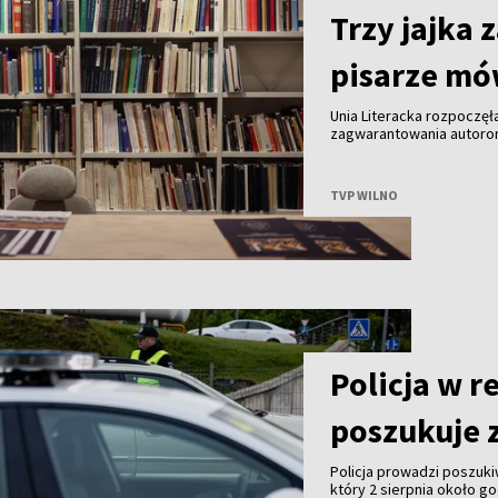
Trzy jajka 
pisarze mó
Unia Literacka rozpoczę
zagwarantowania autorom
sprzedanej książki. Wedł
otrzymuje przeciętnie ok
tego powodu bliżej przyg
TVP WILNO
zastanawiamy się nad tym
Policja w r
poszukuje 
Policja prowadzi poszuki
który 2 sierpnia około go