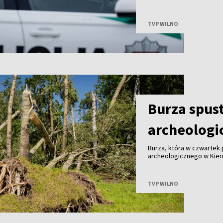
pory nie wrócił.
TVP WILNO
Burza spus
archeologi
Burza, która w czwartek 
archeologicznego w Kier
że teren wygląda jak po
konary i oderwane gałęzi
TVP WILNO