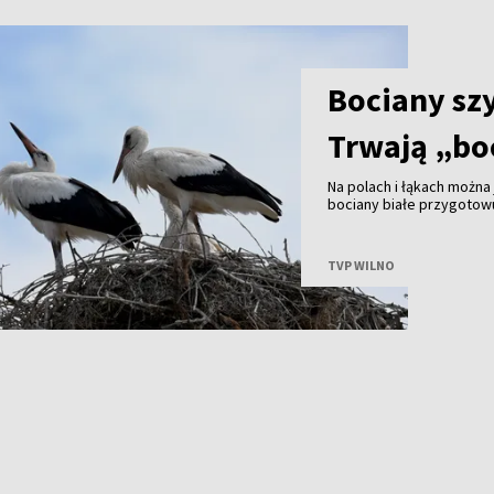
Bociany szy
Trwają „bo
Na polach i łąkach można 
bociany białe przygotowu
intensywnie uczą się szy
TVP WILNO