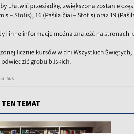
 ułatwić przesiadkę, zwiększona zostanie częstotl
s – Stotis), 16 (Pašilaičiai – Stotis) oraz 19 (Pašil
dy i inne informacje można znaleźć na stronach
j
zonej licznie kursów w dni Wszystkich Świętych, 
 odwiedzić grobu bliskich.
fot. BNS
 TEN TEMAT