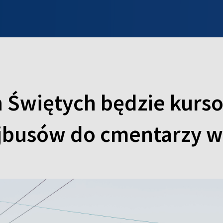
INFO WILNO
WILNO NA DZIEŃ DOBRY
PROGRAMY
ZGŁOŚ
h Świętych będzie kurs
ejbusów do cmentarzy w