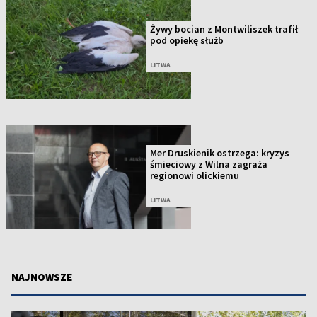
Żywy bocian z Montwiliszek trafił
pod opiekę służb
LITWA
Mer Druskienik ostrzega: kryzys
śmieciowy z Wilna zagraża
regionowi olickiemu
LITWA
NAJNOWSZE