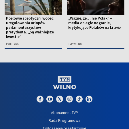
Posłowie sceptyczni wobec
„Ważne, że… nie Polak” –
uregulowania urlopów
media obiegło nagranie,
parlamentarzystów i
krytykujące Polaków na Litwie
prezydenta. „Są ważniejsze
kwestie”
POLITYKA
TVP WILNO
Abonament TVP
Rada Programowa
Ogłoszenia przetargowe