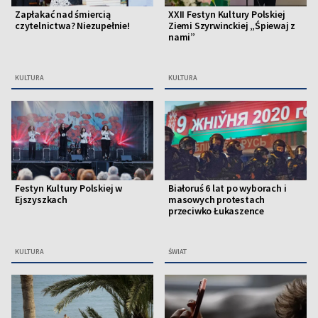
Zapłakać nad śmiercią
XXII Festyn Kultury Polskiej
czytelnictwa? Niezupełnie!
Ziemi Szyrwinckiej „Śpiewaj z
nami”
KULTURA
KULTURA
Festyn Kultury Polskiej w
Białoruś 6 lat po wyborach i
Ejszyszkach
masowych protestach
przeciwko Łukaszence
KULTURA
ŚWIAT