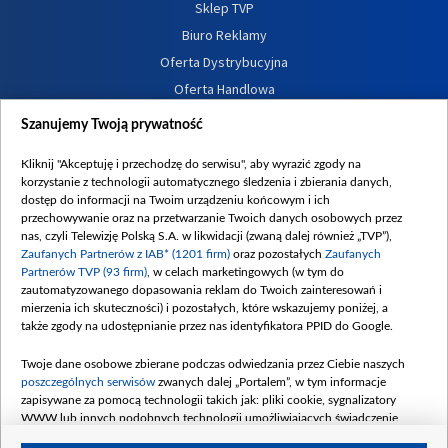
Sklep TVP
Biuro Reklamy
Oferta Dystrybucyjna
Oferta Handlowa
Dostępność
Szanujemy Twoją prywatność
Moje zgody
Kliknij "Akceptuję i przechodzę do serwisu", aby wyrazić zgody na
Procedura zgłoszeń wewnętrznych
korzystanie z technologii automatycznego śledzenia i zbierania danych,
dostęp do informacji na Twoim urządzeniu końcowym i ich
przechowywanie oraz na przetwarzanie Twoich danych osobowych przez
nas, czyli Telewizję Polską S.A. w likwidacji (zwaną dalej również „TVP”),
Zaufanych Partnerów z IAB* (1201 firm)
oraz pozostałych
Zaufanych
Partnerów TVP (93 firm)
, w celach marketingowych (w tym do
zautomatyzowanego dopasowania reklam do Twoich zainteresowań i
mierzenia ich skuteczności) i pozostałych, które wskazujemy poniżej, a
także zgody na udostępnianie przez nas identyfikatora PPID do Google.
Twoje dane osobowe zbierane podczas odwiedzania przez Ciebie naszych
poszczególnych serwisów
zwanych dalej „Portalem”, w tym informacje
zapisywane za pomocą technologii takich jak: pliki cookie, sygnalizatory
WWW lub innych podobnych technologii umożliwiających świadczenie
dopasowanych i bezpiecznych usług, personalizację treści oraz reklam,