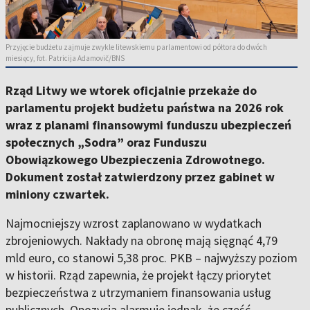
Przyjęcie budżetu zajmuje zwykle litewskiemu parlamentowi od półtora do dwóch
miesięcy, fot. Patricija Adamovič/BNS
Rząd Litwy we wtorek oficjalnie przekaże do
parlamentu projekt budżetu państwa na 2026 rok
wraz z planami finansowymi funduszu ubezpieczeń
społecznych „Sodra” oraz Funduszu
Obowiązkowego Ubezpieczenia Zdrowotnego.
Dokument został zatwierdzony przez gabinet w
miniony czwartek.
Najmocniejszy wzrost zaplanowano w wydatkach
zbrojeniowych. Nakłady na obronę mają sięgnąć
4,79
mld euro
, co stanowi
5,38 proc. PKB
– najwyższy poziom
w historii. Rząd zapewnia, że projekt łączy priorytet
bezpieczeństwa z utrzymaniem finansowania usług
publicznych. Opozycja alarmuje jednak, że część