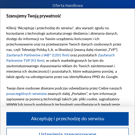
Oferta Handlowa
Dostępność
Szanujemy Twoją prywatność
Moje zgody
Kliknij "Akceptuję i przechodzę do serwisu", aby wyrazić zgody na
Procedura zgłoszeń wewnętrznych
korzystanie z technologii automatycznego śledzenia i zbierania danych,
dostęp do informacji na Twoim urządzeniu końcowym i ich
przechowywanie oraz na przetwarzanie Twoich danych osobowych przez
nas, czyli Telewizję Polską S.A. w likwidacji (zwaną dalej również „TVP”),
Zaufanych Partnerów z IAB* (1201 firm)
oraz pozostałych
Zaufanych
Partnerów TVP (93 firm)
, w celach marketingowych (w tym do
zautomatyzowanego dopasowania reklam do Twoich zainteresowań i
mierzenia ich skuteczności) i pozostałych, które wskazujemy poniżej, a
także zgody na udostępnianie przez nas identyfikatora PPID do Google.
Twoje dane osobowe zbierane podczas odwiedzania przez Ciebie naszych
poszczególnych serwisów
zwanych dalej „Portalem”, w tym informacje
zapisywane za pomocą technologii takich jak: pliki cookie, sygnalizatory
WWW lub innych podobnych technologii umożliwiających świadczenie
dopasowanych i bezpiecznych usług, personalizację treści oraz reklam,
udostępnianie funkcji mediów społecznościowych oraz analizowanie ruchu
Akceptuję i przechodzę do serwisu
w Internecie.
Twoje dane osobowe zbierane podczas odwiedzania przez Ciebie
Ustawienia zaawansowane