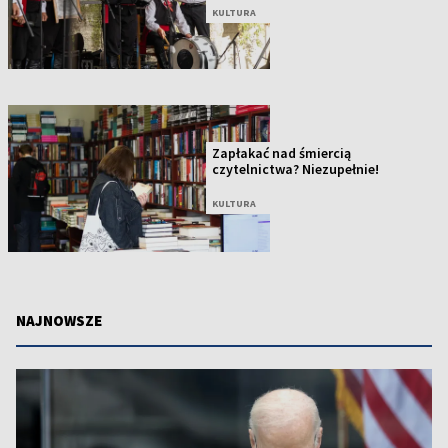
KULTURA
Zapłakać nad śmiercią
czytelnictwa? Niezupełnie!
KULTURA
NAJNOWSZE