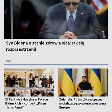
Syn Bidena o stanie zdrowia ojca: rak się
rozprzestrzenił
ŚWIAT
XI Festiwal Muzyka w Pałacu
Zełenski: Putin chce poprzez
Balińskich - Koncert „Pieśń
mobilizację wywierać presję na
fletni Pana”
Europę