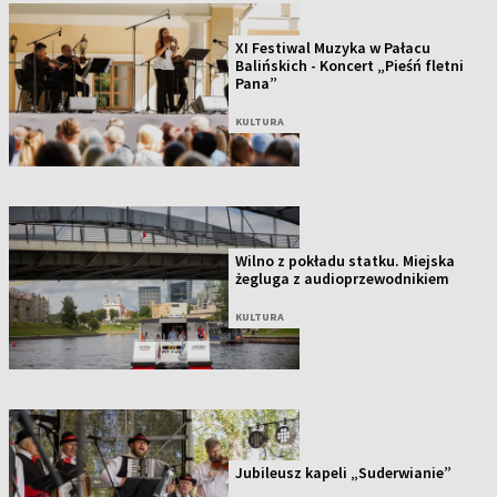
XI Festiwal Muzyka w Pałacu
Balińskich - Koncert „Pieśń fletni
Pana”
KULTURA
Wilno z pokładu statku. Miejska
żegluga z audioprzewodnikiem
KULTURA
Jubileusz kapeli „Suderwianie”