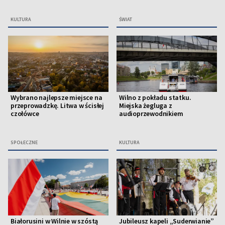
KULTURA
ŚWIAT
Wybrano najlepsze miejsce na
Wilno z pokładu statku.
przeprowadzkę. Litwa w ścisłej
Miejska żegluga z
czołówce
audioprzewodnikiem
SPOŁECZNE
KULTURA
Białorusini w Wilnie w szóstą
Jubileusz kapeli „Suderwianie”