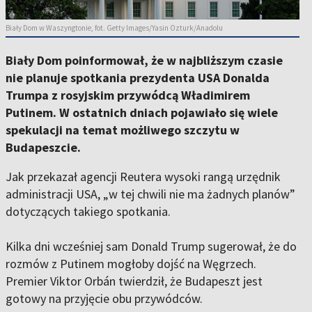
Biały Dom w Waszyngtonie, fot. Getty Images/Yasin Ozturk/Anadolu
Biały Dom poinformował, że w najbliższym czasie
nie planuje spotkania prezydenta USA Donalda
Trumpa z rosyjskim przywódcą Władimirem
Putinem. W ostatnich dniach pojawiało się wiele
spekulacji na temat możliwego szczytu w
Budapeszcie.
Jak przekazał agencji Reutera wysoki rangą urzędnik
administracji USA, „w tej chwili nie ma żadnych planów”
dotyczących takiego spotkania.
Kilka dni wcześniej sam Donald Trump sugerował, że do
rozmów z Putinem mogłoby dojść na Węgrzech.
Premier Viktor Orbán twierdził, że Budapeszt jest
gotowy na przyjęcie obu przywódców.