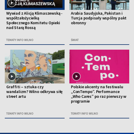
Wywiad z Alicją Klimaszewską -
Arabia Saudyjska, Pakistan i
współzałożycielką
Turcja podpisały wspólny pakt
Społecznego Komitetu Opieki
obronny
nad Starą Rossą
TEMATY INFO WILNO
ŚWIAT
Graffiti – sztuka czy
Polskie akcenty na festiwalu
wandalizm? Wilno odkrywa siłę
„ConTempo”. Performance
street artu
„Who Cares” po raz pierwszy w
programie
TEMATY INFO WILNO
TEMATY INFO WILNO