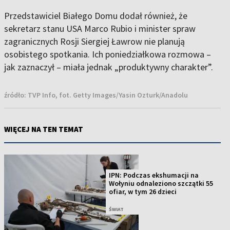
Przedstawiciel Białego Domu dodał również, że
sekretarz stanu USA Marco Rubio i minister spraw
zagranicznych Rosji Siergiej Ławrow nie planują
osobistego spotkania. Ich poniedziałkowa rozmowa –
jak zaznaczył – miała jednak „produktywny charakter”.
źródło:
TVP Info, fot. Getty Images/Yasin Ozturk/Anadolu
WIĘCEJ NA TEN TEMAT
IPN: Podczas ekshumacji na
Wołyniu odnaleziono szczątki 55
ofiar, w tym 26 dzieci
ŚWIAT