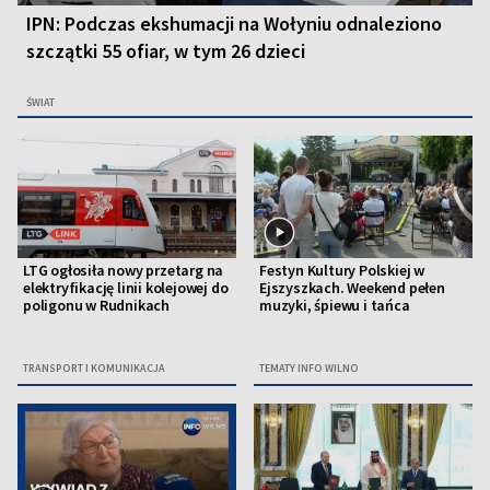
IPN: Podczas ekshumacji na Wołyniu odnaleziono
szczątki 55 ofiar, w tym 26 dzieci
ŚWIAT
LTG ogłosiła nowy przetarg na
Festyn Kultury Polskiej w
elektryfikację linii kolejowej do
Ejszyszkach. Weekend pełen
poligonu w Rudnikach
muzyki, śpiewu i tańca
TRANSPORT I KOMUNIKACJA
TEMATY INFO WILNO