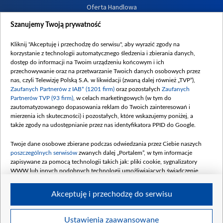
Oferta Handlowa
Dostępność
Szanujemy Twoją prywatność
Moje zgody
Kliknij "Akceptuję i przechodzę do serwisu", aby wyrazić zgody na
Procedura zgłoszeń wewnętrznych
korzystanie z technologii automatycznego śledzenia i zbierania danych,
dostęp do informacji na Twoim urządzeniu końcowym i ich
przechowywanie oraz na przetwarzanie Twoich danych osobowych przez
nas, czyli Telewizję Polską S.A. w likwidacji (zwaną dalej również „TVP”),
Zaufanych Partnerów z IAB* (1201 firm)
oraz pozostałych
Zaufanych
Partnerów TVP (93 firm)
, w celach marketingowych (w tym do
zautomatyzowanego dopasowania reklam do Twoich zainteresowań i
mierzenia ich skuteczności) i pozostałych, które wskazujemy poniżej, a
także zgody na udostępnianie przez nas identyfikatora PPID do Google.
Twoje dane osobowe zbierane podczas odwiedzania przez Ciebie naszych
poszczególnych serwisów
zwanych dalej „Portalem”, w tym informacje
zapisywane za pomocą technologii takich jak: pliki cookie, sygnalizatory
WWW lub innych podobnych technologii umożliwiających świadczenie
dopasowanych i bezpiecznych usług, personalizację treści oraz reklam,
udostępnianie funkcji mediów społecznościowych oraz analizowanie ruchu
Akceptuję i przechodzę do serwisu
w Internecie.
Twoje dane osobowe zbierane podczas odwiedzania przez Ciebie
Ustawienia zaawansowane