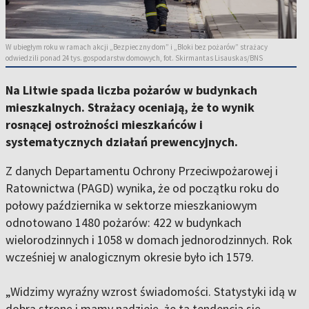
W ubiegłym roku w ramach akcji „Bezpieczny dom” i „Bloki bez pożarów” strażacy
odwiedzili ponad 24 tys. gospodarstw domowych, fot. Skirmantas Lisauskas/BNS
Na Litwie spada liczba pożarów w budynkach
mieszkalnych. Strażacy oceniają, że to wynik
rosnącej ostrożności mieszkańców i
systematycznych działań prewencyjnych.
Z danych Departamentu Ochrony Przeciwpożarowej i
Ratownictwa (PAGD) wynika, że od początku roku do
połowy października w sektorze mieszkaniowym
odnotowano 1480 pożarów: 422 w budynkach
wielorodzinnych i 1058 w domach jednorodzinnych. Rok
wcześniej w analogicznym okresie było ich 1579.
„Widzimy wyraźny wzrost świadomości. Statystyki idą w
dobrą stronę i mamy nadzieję, że ta tendencja się