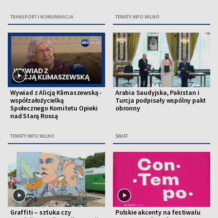
TRANSPORT I KOMUNIKACJA
TEMATY INFO WILNO
Wywiad z Alicją Klimaszewską -
Arabia Saudyjska, Pakistan i
współzałożycielką
Turcja podpisały wspólny pakt
Społecznego Komitetu Opieki
obronny
nad Starą Rossą
TEMATY INFO WILNO
ŚWIAT
Graffiti – sztuka czy
Polskie akcenty na festiwalu