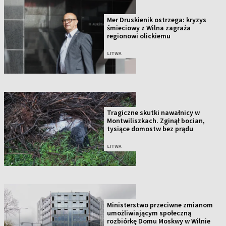
Mer Druskienik ostrzega: kryzys
śmieciowy z Wilna zagraża
regionowi olickiemu
LITWA
Tragiczne skutki nawałnicy w
Montwiliszkach. Zginął bocian,
tysiące domostw bez prądu
LITWA
Ministerstwo przeciwne zmianom
umożliwiającym społeczną
rozbiórkę Domu Moskwy w Wilnie