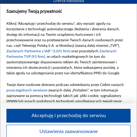
Oferta Handlowa
Dostępność
Szanujemy Twoją prywatność
Moje zgody
Kliknij "Akceptuję i przechodzę do serwisu", aby wyrazić zgody na
Procedura zgłoszeń wewnętrznych
korzystanie z technologii automatycznego śledzenia i zbierania danych,
dostęp do informacji na Twoim urządzeniu końcowym i ich
przechowywanie oraz na przetwarzanie Twoich danych osobowych przez
nas, czyli Telewizję Polską S.A. w likwidacji (zwaną dalej również „TVP”),
Zaufanych Partnerów z IAB* (1201 firm)
oraz pozostałych
Zaufanych
Partnerów TVP (93 firm)
, w celach marketingowych (w tym do
zautomatyzowanego dopasowania reklam do Twoich zainteresowań i
mierzenia ich skuteczności) i pozostałych, które wskazujemy poniżej, a
także zgody na udostępnianie przez nas identyfikatora PPID do Google.
Twoje dane osobowe zbierane podczas odwiedzania przez Ciebie naszych
poszczególnych serwisów
zwanych dalej „Portalem”, w tym informacje
zapisywane za pomocą technologii takich jak: pliki cookie, sygnalizatory
WWW lub innych podobnych technologii umożliwiających świadczenie
dopasowanych i bezpiecznych usług, personalizację treści oraz reklam,
udostępnianie funkcji mediów społecznościowych oraz analizowanie ruchu
Akceptuję i przechodzę do serwisu
w Internecie.
Twoje dane osobowe zbierane podczas odwiedzania przez Ciebie
Ustawienia zaawansowane
poszczególnych serwisów
na Portalu, takie jak adresy IP, identyfikatory