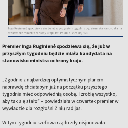
Inga Ruginienė spodziewa się, że już w przyszłym tygodniu będzie miała kandydata na
stanowisko ministra ochrony kraju, fot. Paulius Peleckis/BNS
Premier Inga Ruginienė spodziewa się, że już w
przyszłym tygodniu będzie miała kandydata na
stanowisko ministra ochrony kraju.
„Zgodnie z najbardziej optymistycznym planem
naprawdę chciałabym już na początku przyszłego
tygodnia mieć odpowiednią osobę. I zrobię wszystko,
aby tak się stało” – powiedziała w czwartek premier w
wywiadzie dla rozgłośni Žinių radijas.
W tym tygodniu szefowa rządu zdymisjonowała