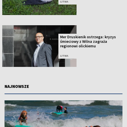
LITWA
Mer Druskienik ostrzega: kryzys
śmieciowy z Wilna zagraża
regionowi olickiemu
LITWA
NAJNOWSZE