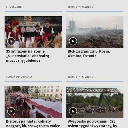
SPOŁECZNE
TEMATY INFO WILNO
35 lat razem na scenie.
Blok zagraniczny: Rosja,
„Suderwianie” obchodzą
Ukraina, Estonia
muzyczny jubileusz
TEMATY INFO WILNO
TEMATY INFO WILNO
Białoruś pamięta. Kobiety
Wysypisko pod oknami. Czy
odegrały kluczową rolę w walce
osiem tygodni wystarczy, by