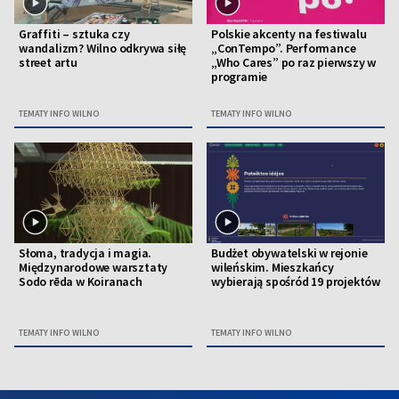
Graffiti – sztuka czy
Polskie akcenty na festiwalu
wandalizm? Wilno odkrywa siłę
„ConTempo”. Performance
street artu
„Who Cares” po raz pierwszy w
programie
TEMATY INFO WILNO
TEMATY INFO WILNO
Słoma, tradycja i magia.
Budżet obywatelski w rejonie
Międzynarodowe warsztaty
wileńskim. Mieszkańcy
Sodo rēda w Koiranach
wybierają spośród 19 projektów
TEMATY INFO WILNO
TEMATY INFO WILNO