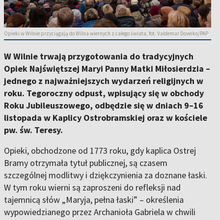
Opieki w Wilnie przyciągają do Wilna wiernych z całego świata, fot. Valdemar Doveiko/PAP
W Wilnie trwają przygotowania do tradycyjnych
Opiek Najświętszej Maryi Panny Matki Miłosierdzia –
jednego z najważniejszych wydarzeń religijnych w
roku. Tegoroczny odpust, wpisujący się w obchody
Roku Jubileuszowego, odbędzie się w dniach
9–16
listopada
w Kaplicy Ostrobramskiej oraz w kościele
pw. św. Teresy.
Opieki, obchodzone od 1773 roku, gdy kaplica Ostrej
Bramy otrzymała tytuł publicznej, są czasem
szczególnej modlitwy i dziękczynienia za doznane łaski.
W tym roku wierni są zaproszeni do refleksji nad
tajemnicą słów „Maryja, pełna łaski” – określenia
wypowiedzianego przez Archanioła Gabriela w chwili