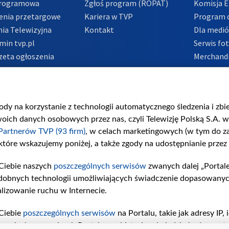
Programowa
Zgłoś program (ROPAT)
Komisja E
enia przetargowe
Kariera w TVP
Program d
ia Telewizyjna
Kontakt
Dla medi
min tvp.pl
Serwis fo
zeta ogłoszenia
Merchandi
acje o nadawcy
Polityka 
Polityka 
nadużycio
gody na korzystanie z technologii automatycznego śledzenia i zb
ch danych osobowych przez nas, czyli Telewizję Polską S.A. w 
Partnerów TVP (93 firm)
, w celach marketingowych (w tym do 
 które wskazujemy poniżej, a także zgody na udostępnianie przez
Ciebie naszych
poszczególnych serwisów
zwanych dalej „Portal
dobnych technologii umożliwiających świadczenie dopasowanych i
lizowanie ruchu w Internecie.
Ciebie
poszczególnych serwisów
na Portalu, takie jak adresy IP
iwaniach w serwisach Portalu czy historia odwiedzin będą prze