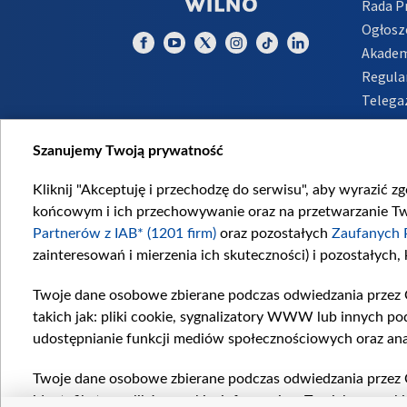
Rada 
Ogłosz
Akadem
Regula
Telega
Inform
Szanujemy Twoją prywatność
Kliknij "Akceptuję i przechodzę do serwisu", aby wyrazić z
końcowym i ich przechowywanie oraz na przetwarzanie Twoi
Partnerów z IAB* (1201 firm)
oraz pozostałych
Zaufanych 
zainteresowań i mierzenia ich skuteczności) i pozostałych,
Twoje dane osobowe zbierane podczas odwiedzania przez 
takich jak: pliki cookie, sygnalizatory WWW lub innych po
udostępnianie funkcji mediów społecznościowych oraz ana
Twoje dane osobowe zbierane podczas odwiedzania przez 
identyfikatory plików cookie, informacje o Twoich wyszuk