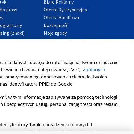
tyki
Biuro Reklamy
la prasy
Oferta Dystrybucyjna
ów
Oferta Handlowa
tograficzny
Dostępność
sing (znaki)
Moje zgody
Prywatności
Procedura zgłoszeń
wewnętrznych
przeciwdziałania
m i korupcji
ierania danych, dostęp do informacji na Twoim urządzeniu
likwidacji (zwaną dalej również „TVP”),
Zaufanych
zautomatyzowanego dopasowania reklam do Twoich
 nas identyfikatora PPID do Google.
em”, w tym informacje zapisywane za pomocą technologii
 bezpiecznych usług, personalizację treści oraz reklam,
, identyfikatory Twoich urządzeń końcowych i
twarzane przez TVP,
Zaufanych Partnerów z IAB
oraz