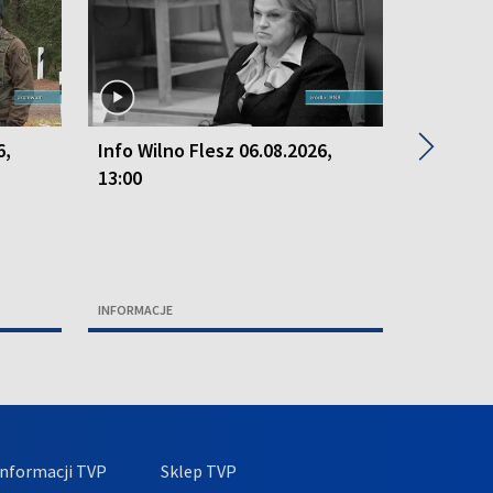
▶
6,
Info Wilno Flesz 06.08.2026,
Info Wil
13:00
13:00
INFORMACJE
INFORMACJ
nformacji TVP
Sklep TVP