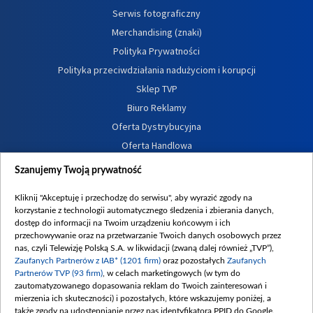
Serwis fotograficzny
Merchandising (znaki)
Polityka Prywatności
Polityka przeciwdziałania nadużyciom i korupcji
Sklep TVP
Biuro Reklamy
Oferta Dystrybucyjna
Oferta Handlowa
Dostępność
Szanujemy Twoją prywatność
Moje zgody
Kliknij "Akceptuję i przechodzę do serwisu", aby wyrazić zgody na
Procedura zgłoszeń wewnętrznych
korzystanie z technologii automatycznego śledzenia i zbierania danych,
dostęp do informacji na Twoim urządzeniu końcowym i ich
przechowywanie oraz na przetwarzanie Twoich danych osobowych przez
nas, czyli Telewizję Polską S.A. w likwidacji (zwaną dalej również „TVP”),
Zaufanych Partnerów z IAB* (1201 firm)
oraz pozostałych
Zaufanych
Partnerów TVP (93 firm)
, w celach marketingowych (w tym do
zautomatyzowanego dopasowania reklam do Twoich zainteresowań i
mierzenia ich skuteczności) i pozostałych, które wskazujemy poniżej, a
także zgody na udostępnianie przez nas identyfikatora PPID do Google.