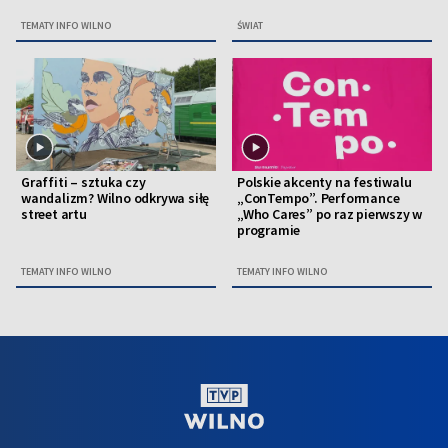
TEMATY INFO WILNO
ŚWIAT
Graffiti – sztuka czy
Polskie akcenty na festiwalu
wandalizm? Wilno odkrywa siłę
„ConTempo”. Performance
street artu
„Who Cares” po raz pierwszy w
programie
TEMATY INFO WILNO
TEMATY INFO WILNO