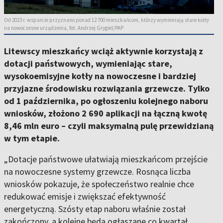
Od 2023 r. wsparcie przyznano ponad 12 700 mieszkańcom, którzy wymieniają stare kotły
na nowoczesne urządzenia, fot. Andrzej Grygiel/PAP
Litewscy mieszkańcy wciąż aktywnie korzystają z
dotacji państwowych, wymieniając stare,
wysokoemisyjne kotły na nowoczesne i bardziej
przyjazne środowisku rozwiązania grzewcze. Tylko
od 1 października, po ogłoszeniu kolejnego naboru
wniosków, złożono 2 690 aplikacji na łączną kwotę
8,46 mln euro – czyli maksymalną pulę przewidzianą
w tym etapie.
„
Dotacje państwowe ułatwiają mieszkańcom przejście
na nowoczesne systemy grzewcze. Rosnąca liczba
wniosków pokazuje, że społeczeństwo realnie chce
redukować emisje i zwiększać efektywność
energetyczną. Szósty etap naboru właśnie został
zakończony, a kolejne będą ogłaszane co kwartał.