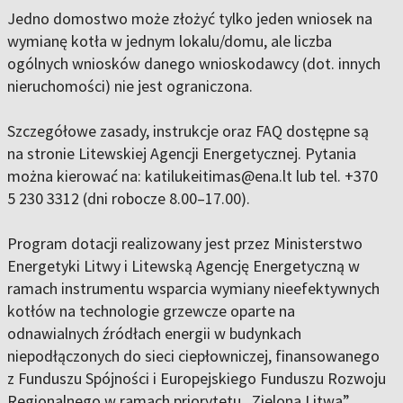
Jedno domostwo może złożyć tylko jeden wniosek na
wymianę kotła w jednym lokalu/domu, ale liczba
ogólnych wniosków danego wnioskodawcy (dot. innych
nieruchomości) nie jest ograniczona.
Szczegółowe zasady, instrukcje oraz FAQ dostępne są
na stronie Litewskiej Agencji Energetycznej. Pytania
można kierować na:
katilukeitimas@ena.lt
lub tel.
+370
5 230 3312
(dni robocze 8.00–17.00).
Program dotacji realizowany jest przez Ministerstwo
Energetyki Litwy i Litewską Agencję Energetyczną w
ramach instrumentu wsparcia wymiany nieefektywnych
kotłów na technologie grzewcze oparte na
odnawialnych źródłach energii w budynkach
niepodłączonych do sieci ciepłowniczej, finansowanego
z Funduszu Spójności i Europejskiego Funduszu Rozwoju
Regionalnego w ramach priorytetu „Zielona Litwa”