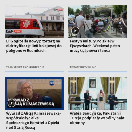
LTG ogłosiła nowy przetarg na
Festyn Kultury Polskiej w
elektryfikację linii kolejowej do
Ejszyszkach. Weekend pełen
poligonu w Rudnikach
muzyki, śpiewu i tańca
TRANSPORT I KOMUNIKACJA
TEMATY INFO WILNO
Wywiad z Alicją Klimaszewską -
Arabia Saudyjska, Pakistan i
współzałożycielką
Turcja podpisały wspólny pakt
Społecznego Komitetu Opieki
obronny
nad Starą Rossą