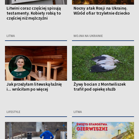
Litwini coraz częściej spisują
Nocny atak Rosji na Ukrainę.
testamenty. Kobiety robią to
Wśród ofiar trzyletnie dziecko
częściej niż mężczyźni
LITWA
WOJNA NA UKRAINIE
Jak przeżyłam litewską łaźnię
Żywy bocian z Montwiliszek
i... wróciłam po więcej
trafił pod opiekę służb
LIFESTYLE
LITWA