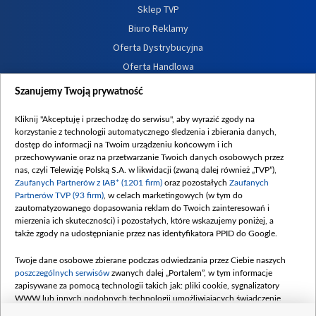
Sklep TVP
Biuro Reklamy
Oferta Dystrybucyjna
Oferta Handlowa
Dostępność
Szanujemy Twoją prywatność
Moje zgody
Kliknij "Akceptuję i przechodzę do serwisu", aby wyrazić zgody na
Procedura zgłoszeń wewnętrznych
korzystanie z technologii automatycznego śledzenia i zbierania danych,
dostęp do informacji na Twoim urządzeniu końcowym i ich
przechowywanie oraz na przetwarzanie Twoich danych osobowych przez
nas, czyli Telewizję Polską S.A. w likwidacji (zwaną dalej również „TVP”),
Zaufanych Partnerów z IAB* (1201 firm)
oraz pozostałych
Zaufanych
Partnerów TVP (93 firm)
, w celach marketingowych (w tym do
zautomatyzowanego dopasowania reklam do Twoich zainteresowań i
mierzenia ich skuteczności) i pozostałych, które wskazujemy poniżej, a
także zgody na udostępnianie przez nas identyfikatora PPID do Google.
Twoje dane osobowe zbierane podczas odwiedzania przez Ciebie naszych
poszczególnych serwisów
zwanych dalej „Portalem”, w tym informacje
zapisywane za pomocą technologii takich jak: pliki cookie, sygnalizatory
WWW lub innych podobnych technologii umożliwiających świadczenie
dopasowanych i bezpiecznych usług, personalizację treści oraz reklam,