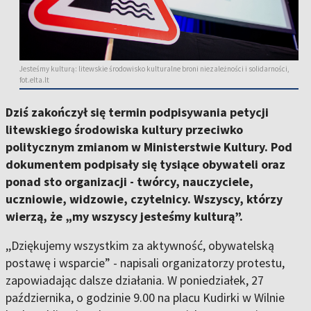
Jesteśmy kulturą: litewskie środowisko kulturalne broni niezależności i solidarności,
fot.elta.lt
Dziś zakończył się termin podpisywania petycji
litewskiego środowiska kultury przeciwko
politycznym zmianom w Ministerstwie Kultury. Pod
dokumentem podpisały się tysiące obywateli oraz
ponad sto organizacji - twórcy, nauczyciele,
uczniowie, widzowie, czytelnicy. Wszyscy, którzy
wierzą, że „my wszyscy jesteśmy kulturą”.
,,Dziękujemy wszystkim za aktywność, obywatelską
postawę i wsparcie” - napisali organizatorzy protestu,
zapowiadając dalsze działania. W poniedziałek, 27
października, o godzinie 9.00 na placu Kudirki w Wilnie