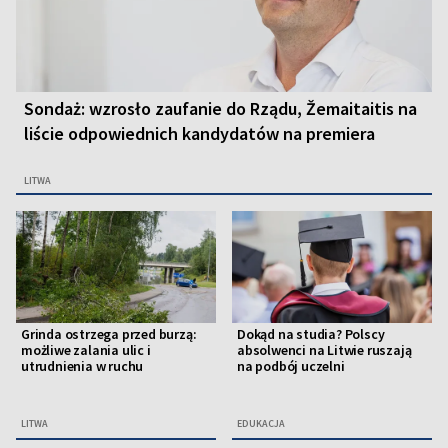
Sondaż: wzrosło zaufanie do Rządu, Žemaitaitis na
liście odpowiednich kandydatów na premiera
LITWA
Grinda ostrzega przed burzą:
Dokąd na studia? Polscy
możliwe zalania ulic i
absolwenci na Litwie ruszają
utrudnienia w ruchu
na podbój uczelni
LITWA
EDUKACJA