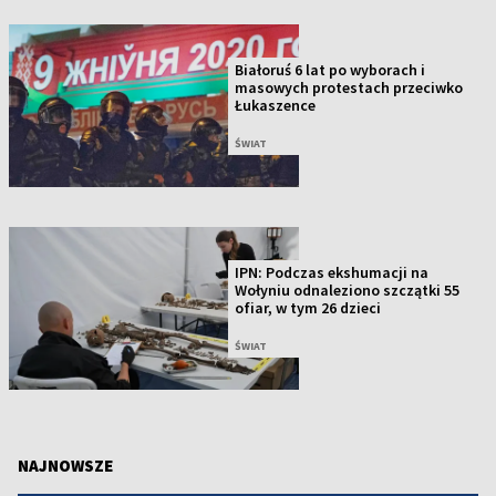
Białoruś 6 lat po wyborach i
masowych protestach przeciwko
Łukaszence
ŚWIAT
IPN: Podczas ekshumacji na
Wołyniu odnaleziono szczątki 55
ofiar, w tym 26 dzieci
ŚWIAT
NAJNOWSZE