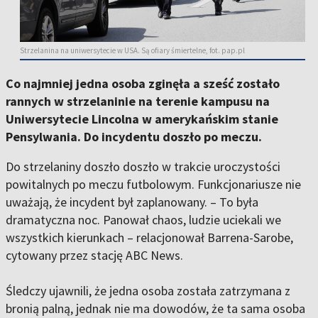
Strzelanina na uniwersytecie w USA. Są ofiary śmiertelne, fot. pap.pl
Co najmniej jedna osoba zginęła a sześć zostało
rannych w strzelaninie na terenie kampusu na
Uniwersytecie Lincolna w amerykańskim stanie
Pensylwania. Do incydentu doszło po meczu.
Do strzelaniny doszło doszło w trakcie uroczystości
powitalnych po meczu futbolowym. Funkcjonariusze nie
uważają, że incydent był zaplanowany. – To była
dramatyczna noc. Panował chaos, ludzie uciekali we
wszystkich kierunkach – relacjonował Barrena-Sarobe,
cytowany przez stację ABC News.
Śledczy ujawnili, że jedna osoba została zatrzymana z
bronią palną, jednak nie ma dowodów, że ta sama osoba