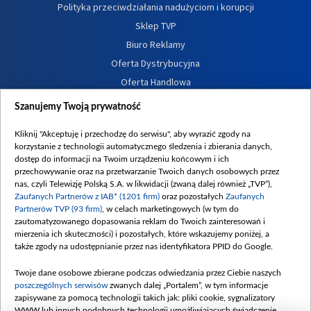
Polityka przeciwdziałania nadużyciom i korupcji
Sklep TVP
Biuro Reklamy
Oferta Dystrybucyjna
Oferta Handlowa
Dostępność
Szanujemy Twoją prywatność
Moje zgody
Kliknij "Akceptuję i przechodzę do serwisu", aby wyrazić zgody na
Procedura zgłoszeń wewnętrznych
korzystanie z technologii automatycznego śledzenia i zbierania danych,
dostęp do informacji na Twoim urządzeniu końcowym i ich
przechowywanie oraz na przetwarzanie Twoich danych osobowych przez
nas, czyli Telewizję Polską S.A. w likwidacji (zwaną dalej również „TVP”),
Zaufanych Partnerów z IAB* (1201 firm)
oraz pozostałych
Zaufanych
Partnerów TVP (93 firm)
, w celach marketingowych (w tym do
zautomatyzowanego dopasowania reklam do Twoich zainteresowań i
mierzenia ich skuteczności) i pozostałych, które wskazujemy poniżej, a
także zgody na udostępnianie przez nas identyfikatora PPID do Google.
Twoje dane osobowe zbierane podczas odwiedzania przez Ciebie naszych
poszczególnych serwisów
zwanych dalej „Portalem”, w tym informacje
zapisywane za pomocą technologii takich jak: pliki cookie, sygnalizatory
WWW lub innych podobnych technologii umożliwiających świadczenie