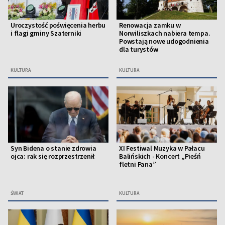
Uroczystość poświęcenia herbu
Renowacja zamku w
i flagi gminy Szaterniki
Norwiliszkach nabiera tempa.
Powstają nowe udogodnienia
dla turystów
KULTURA
KULTURA
Syn Bidena o stanie zdrowia
XI Festiwal Muzyka w Pałacu
ojca: rak się rozprzestrzenił
Balińskich - Koncert „Pieśń
fletni Pana”
ŚWIAT
KULTURA