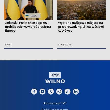
Zełenski: Putin chce poprzez
Wybrano najlepsze miejsce na
mobilizację wywierać presję na
przeprowadzkę. Litwa w ścisłej
Europę
czołówce
ŚWIAT
SPOŁECZNE
Abonament TVP
Rada Programowa