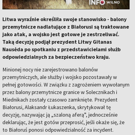
Litwa wyraźnie określiła swoje stanowisko - balony
przemytnicze nadlatujące z Białorusi są traktowane
jako atak, a wojsko jest gotowe je zestrzeliwać.
Taką decyzję podjął prezydent Litwy Gitanas
Nausėda po spotkaniu z przedstawicielami służb
odpowiedzialnych za bezpieczeństwo kraju.
Minionej nocy nie zarejestrowano balonów
przemytniczych, ale służby i wojsko pozostawały w
pełnej gotowości. W związku z zagrożeniem wywołanym
przez balony przemytnicze granice w Solecznikach i
Miednikach zostały czasowo zamknięte. Prezydent
Białorusi, Alaksandr Łukaszenka, skrytykował tę
decyzję, nazywając ją „szaloną aferą”, jednocześnie
deklarując, że jest gotów przeprosić, jeśli okaże się, że
to Białoruś ponosi odpowiedzialność za incydent.