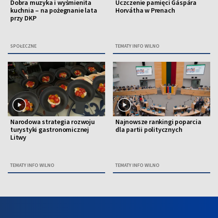
Dobra muzyka i wyśmienita
Uczczenie pamięci Gáspára
kuchnia – na pożegnanie lata
Horvátha w Prenach
przy DKP
SPOŁECZNE
TEMATY INFO WILNO
Narodowa strategia rozwoju
Najnowsze rankingi poparcia
turystyki gastronomicznej
dla partii politycznych
Litwy
TEMATY INFO WILNO
TEMATY INFO WILNO