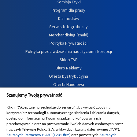
Komisja Etyki
Program dla prasy
Dla mediów
Serwis fotograficzny
Merchandising (znaki)
Polityka Prywatności
Polityka przeciwdziałania nadużyciom i korupcji
Sklep TVP
Biuro Reklamy
Oferta Dystrybucyjna
Oferta Handlowa
Dostępność
Szanujemy Twoją prywatność
Moje zgody
Kliknij "Akceptuję i przechodzę do serwisu", aby wyrazić zgody na
Procedura zgłoszeń wewnętrznych
korzystanie z technologii automatycznego śledzenia i zbierania danych,
dostęp do informacji na Twoim urządzeniu końcowym i ich
przechowywanie oraz na przetwarzanie Twoich danych osobowych przez
nas, czyli Telewizję Polską S.A. w likwidacji (zwaną dalej również „TVP”),
Zaufanych Partnerów z IAB* (1201 firm)
oraz pozostałych
Zaufanych