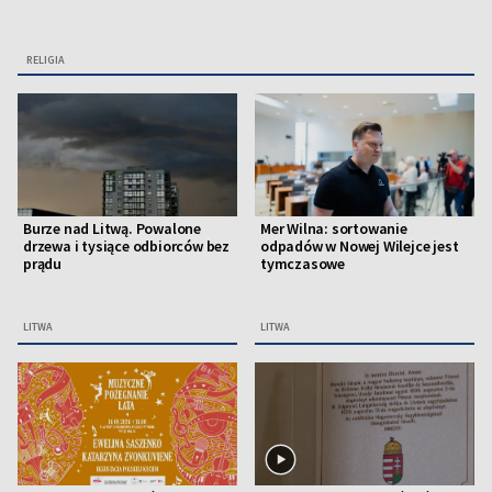
RELIGIA
Burze nad Litwą. Powalone
Mer Wilna: sortowanie
drzewa i tysiące odbiorców bez
odpadów w Nowej Wilejce jest
prądu
tymczasowe
LITWA
LITWA