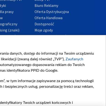
tyki
Biuro Reklamy
la prasy
Oferta Dystrybucyjna
ów
Oferta Handlowa
tograficzny
Dostępność
sing (znaki)
Moje zgody
Prywatności
Procedura zgłoszeń
wewnętrznych
przeciwdziałania
m i korupcji
ierania danych, dostęp do informacji na Twoim urządzeniu
likwidacji (zwaną dalej również „TVP”),
Zaufanych
zautomatyzowanego dopasowania reklam do Twoich
 nas identyfikatora PPID do Google.
em”, w tym informacje zapisywane za pomocą technologii
 bezpiecznych usług, personalizację treści oraz reklam,
, identyfikatory Twoich urządzeń końcowych i