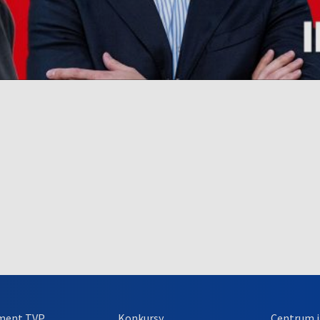
ment TVP
Konkursy
Centrum i