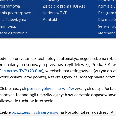
Programowa
Zgłoś program (ROPAT)
Komisja E
enia przetargowe
Kariera w TVP
Program d
ia Telewizyjna
Kontakt
Dla medi
min tvp.pl
Serwis fo
zeta ogłoszenia
Merchandi
acje o nadawcy
Polityka 
Polityka 
nadużycio
gody na korzystanie z technologii automatycznego śledzenia i zb
ch danych osobowych przez nas, czyli Telewizję Polską S.A. w 
Partnerów TVP (93 firm)
, w celach marketingowych (w tym do 
 które wskazujemy poniżej, a także zgody na udostępnianie przez
Ciebie naszych
poszczególnych serwisów
zwanych dalej „Portal
dobnych technologii umożliwiających świadczenie dopasowanych i
lizowanie ruchu w Internecie.
Ciebie
poszczególnych serwisów
na Portalu, takie jak adresy IP