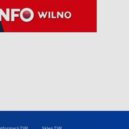
nformacji TVP
Sklep TVP