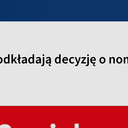
INFO WILNO
WILNO NA DZIEŃ DOBRY
PROGRAMY
ZGŁOŚ
dkładają decyzję o nom