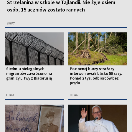
Strzelanina w szkole w Tajlandii. Nie żyje osiem
osób, 15 uczniów zostało rannych
ŚWIAT
Siedmiu nielegalnych
Po nocnej burzy strażacy
migrantów zawrócono na
interweniowali blisko 50 razy.
granicy Litwy z Białorusią
Ponad 2 tys. odbiorców bez
prądu
LITWA
LITWA