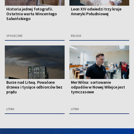
Historia jednej fotografii.
Leon XIV odwiedzi trzy kraje
Ostatnia warta Wincentego
Ameryki Południowej
Salwińskiego
SPOŁECZNE
RELIGIA
Burze nad Litwą. Powalone
Mer Wilna: sortowanie
drzewa i tysiące odbiorców bez
odpadów w Nowej Wilejce jest
prądu
tymczasowe
LITWA
LITWA