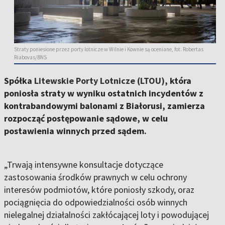
Straty poniesione przez porty lotnicze w Wilnie i Kownie są oceniane, fot. Robertas
Riabovas/BNS
Spółka
Litewskie Porty Lotnicze (LTOU)
, która
poniosła straty w wyniku ostatnich incydentów z
kontrabandowymi balonami z Białorusi, zamierza
rozpocząć postępowanie sądowe, w celu
postawienia winnych przed sądem.
„Trwają intensywne konsultacje dotyczące
zastosowania środków prawnych w celu ochrony
interesów podmiotów, które poniosły szkody, oraz
pociągnięcia do odpowiedzialności osób winnych
nielegalnej działalności zakłócającej loty i powodującej