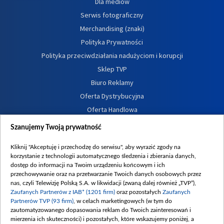
Dla mediów
Serwis fotograficzny
Merchandising (znaki)
Polityka Prywatności
Polityka przeciwdziałania nadużyciom i korupcji
Sklep TVP
Biuro Reklamy
Oferta Dystrybucyjna
Oferta Handlowa
Dostępność
Szanujemy Twoją prywatność
Moje zgody
Kliknij "Akceptuję i przechodzę do serwisu", aby wyrazić zgody na
Procedura zgłoszeń wewnętrznych
korzystanie z technologii automatycznego śledzenia i zbierania danych,
dostęp do informacji na Twoim urządzeniu końcowym i ich
przechowywanie oraz na przetwarzanie Twoich danych osobowych przez
nas, czyli Telewizję Polską S.A. w likwidacji (zwaną dalej również „TVP”),
Zaufanych Partnerów z IAB* (1201 firm)
oraz pozostałych
Zaufanych
Partnerów TVP (93 firm)
, w celach marketingowych (w tym do
zautomatyzowanego dopasowania reklam do Twoich zainteresowań i
mierzenia ich skuteczności) i pozostałych, które wskazujemy poniżej, a