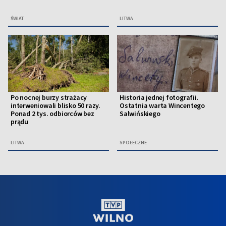
ŚWIAT
LITWA
Po nocnej burzy strażacy
Historia jednej fotografii.
interweniowali blisko 50 razy.
Ostatnia warta Wincentego
Ponad 2 tys. odbiorców bez
Salwińskiego
prądu
LITWA
SPOŁECZNE