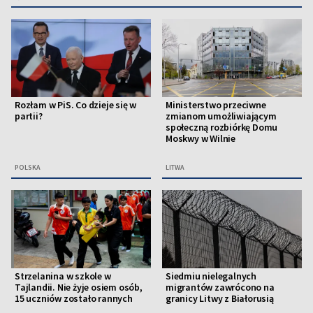
Rozłam w PiS. Co dzieje się w
Ministerstwo przeciwne
partii?
zmianom umożliwiającym
społeczną rozbiórkę Domu
Moskwy w Wilnie
POLSKA
LITWA
Strzelanina w szkole w
Siedmiu nielegalnych
Tajlandii. Nie żyje osiem osób,
migrantów zawrócono na
15 uczniów zostało rannych
granicy Litwy z Białorusią