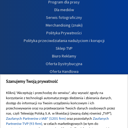
Program dla prasy
Dla mediów
Serwis fotograficzny
Merchandising (znaki)
Polityka Prywatności
Polityka przeciwdziałania nadużyciom i korupcji
Sklep TVP
Biuro Reklamy
Oferta Dystrybucyjna
Oferta Handlowa
Dostępność
Szanujemy Twoją prywatność
Moje zgody
Kliknij "Akceptuję i przechodzę do serwisu", aby wyrazić zgody na
Procedura zgłoszeń wewnętrznych
korzystanie z technologii automatycznego śledzenia i zbierania danych,
dostęp do informacji na Twoim urządzeniu końcowym i ich
przechowywanie oraz na przetwarzanie Twoich danych osobowych przez
nas, czyli Telewizję Polską S.A. w likwidacji (zwaną dalej również „TVP”),
Zaufanych Partnerów z IAB* (1201 firm)
oraz pozostałych
Zaufanych
Partnerów TVP (93 firm)
, w celach marketingowych (w tym do