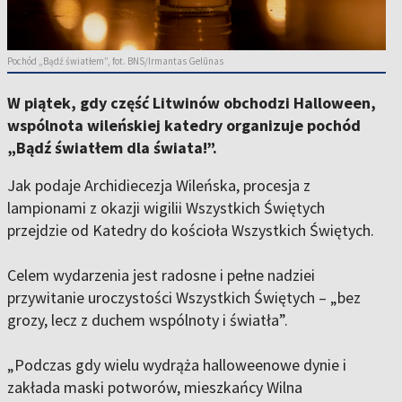
Pochód „Bądź światłem”, fot. BNS/Irmantas Gelūnas
W piątek, gdy część Litwinów obchodzi Halloween,
wspólnota wileńskiej katedry organizuje pochód
„Bądź światłem dla świata!”.
Jak podaje Archidiecezja Wileńska, procesja z
lampionami z okazji wigilii Wszystkich Świętych
przejdzie od Katedry do kościoła Wszystkich Świętych.
Celem wydarzenia jest radosne i pełne nadziei
przywitanie uroczystości Wszystkich Świętych – „bez
grozy, lecz z duchem wspólnoty i światła”.
„Podczas gdy wielu wydrąża halloweenowe dynie i
zakłada maski potworów, mieszkańcy Wilna