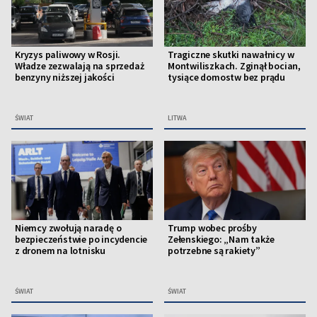
Kryzys paliwowy w Rosji.
Tragiczne skutki nawałnicy w
Władze zezwalają na sprzedaż
Montwiliszkach. Zginął bocian,
benzyny niższej jakości
tysiące domostw bez prądu
ŚWIAT
LITWA
Niemcy zwołują naradę o
Trump wobec prośby
bezpieczeństwie po incydencie
Zełenskiego: „Nam także
z dronem na lotnisku
potrzebne są rakiety”
ŚWIAT
ŚWIAT