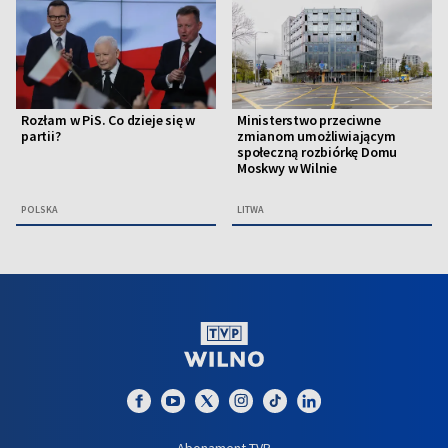
Rozłam w PiS. Co dzieje się w
Ministerstwo przeciwne
partii?
zmianom umożliwiającym
społeczną rozbiórkę Domu
Moskwy w Wilnie
POLSKA
LITWA
Abonament TVP