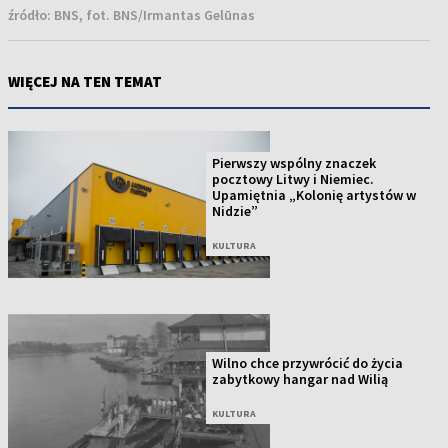
źródło:
BNS, fot. BNS/Irmantas Gelūnas
WIĘCEJ NA TEN TEMAT
Pierwszy wspólny znaczek
pocztowy Litwy i Niemiec.
Upamiętnia „Kolonię artystów w
Nidzie”
KULTURA
Wilno chce przywrócić do życia
zabytkowy hangar nad Wilią
KULTURA