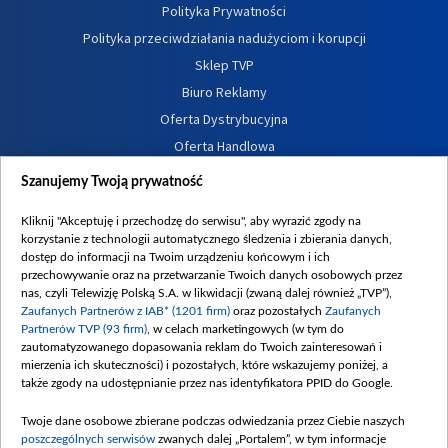
Polityka Prywatności
Polityka przeciwdziałania nadużyciom i korupcji
Sklep TVP
Biuro Reklamy
Oferta Dystrybucyjna
Oferta Handlowa
Dostępność
Szanujemy Twoją prywatność
Moje zgody
Kliknij "Akceptuję i przechodzę do serwisu", aby wyrazić zgody na
Procedura zgłoszeń wewnętrznych
korzystanie z technologii automatycznego śledzenia i zbierania danych,
dostęp do informacji na Twoim urządzeniu końcowym i ich
przechowywanie oraz na przetwarzanie Twoich danych osobowych przez
nas, czyli Telewizję Polską S.A. w likwidacji (zwaną dalej również „TVP”),
Zaufanych Partnerów z IAB* (1201 firm)
oraz pozostałych
Zaufanych
Partnerów TVP (93 firm)
, w celach marketingowych (w tym do
zautomatyzowanego dopasowania reklam do Twoich zainteresowań i
mierzenia ich skuteczności) i pozostałych, które wskazujemy poniżej, a
także zgody na udostępnianie przez nas identyfikatora PPID do Google.
Twoje dane osobowe zbierane podczas odwiedzania przez Ciebie naszych
poszczególnych serwisów
zwanych dalej „Portalem”, w tym informacje