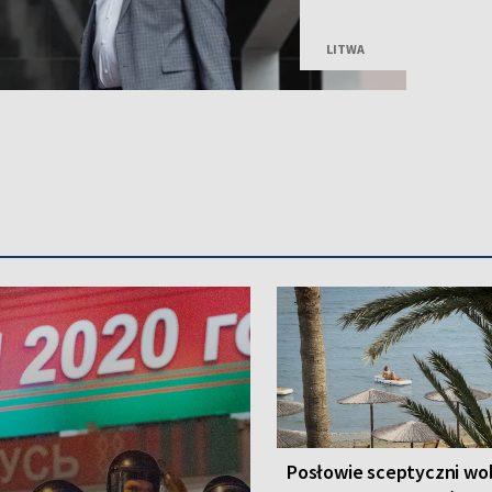
Malinauskas alarmuje, że
Kogeneracyjna nie przyjm
LITWA
Posłowie sceptyczni wo