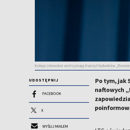
Koleje Litewskie wstrzymają tranzyt ładunków „Rosnieft
Po tym, jak 
UDOSTĘPNIJ
naftowych „L
FACEBOOK
zapowiedzia
poinformowa
X
WYŚLIJ MAILEM