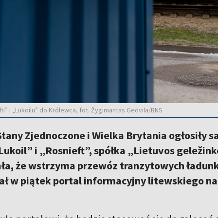
i” i „Lukoilu” do Królewca, fot. Žygimantas Gedvila/BNS
Stany Zjednoczone i Wielka Brytania ogłosiły 
ukoil” i „Rosnieft”, spółka „Lietuvos geležinke
ła, że wstrzyma przewóz tranzytowych ładunk
ł w piątek portal informacyjny litewskiego n