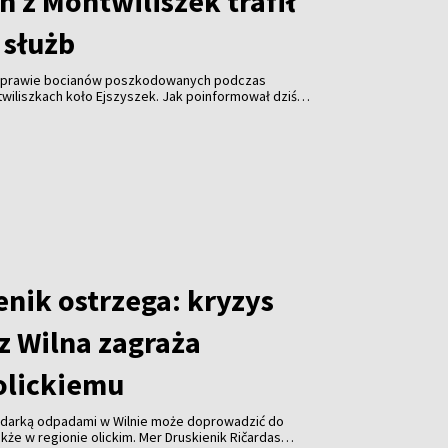
 z Montwiliszek trafił
 służb
 sprawie bocianów poszkodowanych podczas
wiliszkach koło Ejszyszek. Jak poinformował dziś
i pan Krzysztof Gotowiecki, wczoraj wieczorem
ejsce i zabrały żywego, rannego bociana.
enik ostrzega: kryzys
z Wilna zagraża
olickiemu
odarką odpadami w Wilnie może doprowadzić do
kże w regionie olickim. Mer Druskienik Ričardas