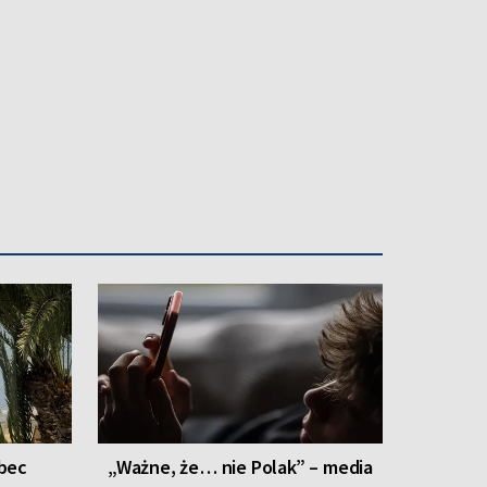
 od początku sierpnia Wileńska Elektrociepłownia
uje już do spalania odpadów z tego regionu.
bec
„Ważne, że… nie Polak” – media