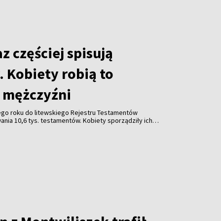
az częściej spisują
 Kobiety robią to
ż mężczyźni
go roku do litewskiego Rejestru Testamentów
nia 10,6 tys. testamentów. Kobiety sporządziły ich
zyźni – wynika z danych Ministerstwa Sprawiedliwości