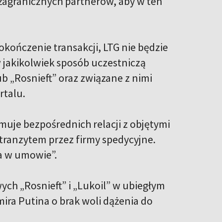
 zagranicznych partnerów, aby w ten
kończenie transakcji, LTG nie będzie
jakikolwiek sposób uczestniczą
ub „Rosnieft” oraz związane z nimi
rtalu.
ymuje bezpośrednich relacji z objętymi
tranzytem przez firmy spedycyjne.
a w umowie”.
ych „Rosnieft” i „Lukoil” w ubiegłym
ira Putina o brak woli dążenia do