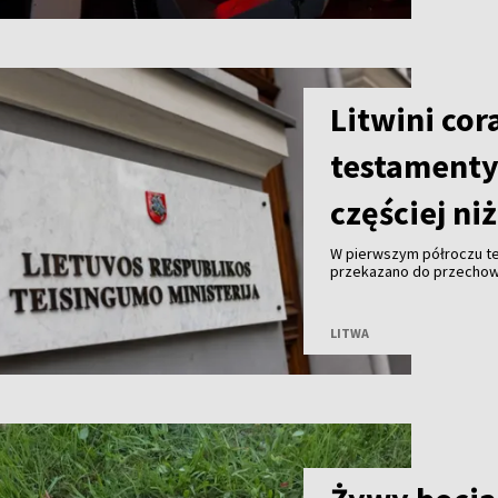
Litwini cor
testamenty.
częściej ni
W pierwszym półroczu te
przekazano do przechowa
znacznie więcej niż mężc
Litwy.
LITWA