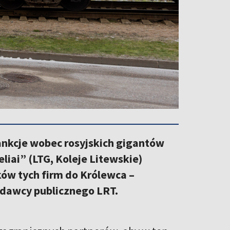
sankcje wobec rosyjskich gigantów
liai” (LTG, Koleje Litewskie)
ów tych firm do Królewca –
adawcy publicznego LRT.