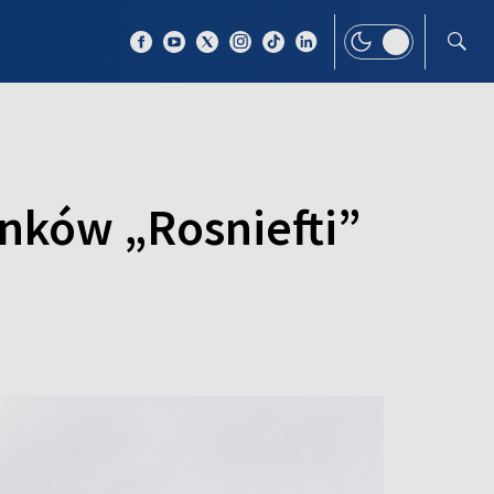
 TEMAT
WIĘCEJ
unków „Rosniefti”