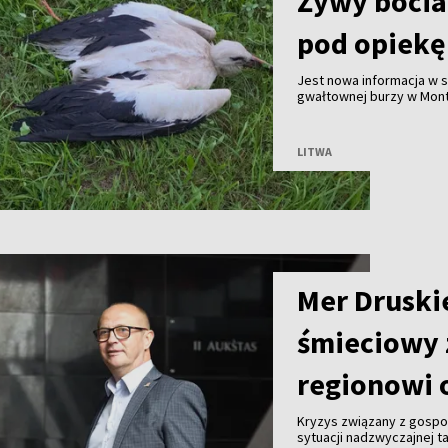
Żywy bocian
pod opiekę
Jest nowa informacja w
gwałtownej burzy w Mont
mieszkaniec miejscowośc
służby przyjechały na mi
LITWA
Mer Druski
śmieciowy 
regionowi 
Kryzys związany z gosp
sytuacji nadzwyczajnej ta