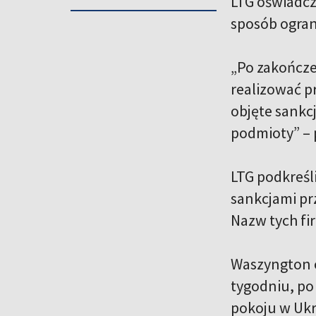
LTG oświadcz
sposób ogran
„Po zakończe
realizować p
objęte sankcj
podmioty” – 
LTG podkreśli
sankcjami pr
Nazw tych fi
Waszyngton o
tygodniu, po
pokoju w Ukra