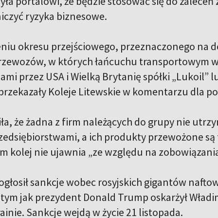
yła portalowi, że będzie stosować się do zaleceń
iczyć ryzyka biznesowe.
niu okresu przejściowego, przeznaczonego na do
rzewozów, w których łańcuchu transportowym w 
ami przez USA i Wielką Brytanię spółki „Lukoil” l
przekazały Koleje Litewskie w komentarzu dla po
ła, że żadna z firm należących do grupy nie utrz
zedsiębiorstwami, a ich produkty przewożone są 
rm kolej nie ujawnia „ze względu na zobowiązani
głosił sankcje wobec rosyjskich gigantów naftow
 tym jak prezydent Donald Trump oskarżył Władim
inie. Sankcje wejdą w życie 21 listopada.