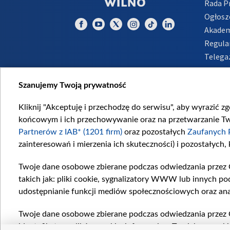
Rada 
Ogłosz
Akadem
Regula
Telega
Inform
Szanujemy Twoją prywatność
Kliknij "Akceptuję i przechodzę do serwisu", aby wyrazić z
końcowym i ich przechowywanie oraz na przetwarzanie Twoi
Partnerów z IAB* (1201 firm)
oraz pozostałych
Zaufanych 
zainteresowań i mierzenia ich skuteczności) i pozostałych,
Twoje dane osobowe zbierane podczas odwiedzania przez 
takich jak: pliki cookie, sygnalizatory WWW lub innych po
udostępnianie funkcji mediów społecznościowych oraz ana
Twoje dane osobowe zbierane podczas odwiedzania przez 
identyfikatory plików cookie, informacje o Twoich wyszuk