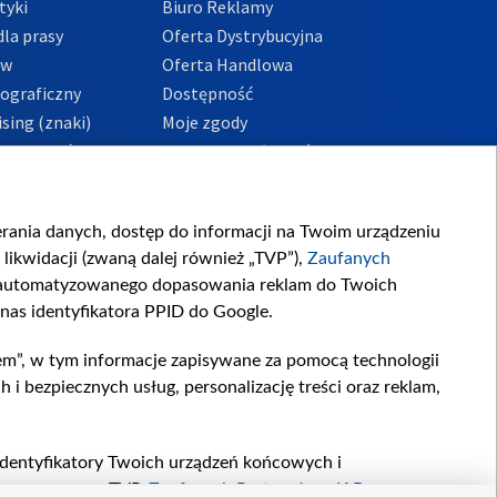
tyki
Biuro Reklamy
la prasy
Oferta Dystrybucyjna
ów
Oferta Handlowa
tograficzny
Dostępność
sing (znaki)
Moje zgody
Prywatności
Procedura zgłoszeń
wewnętrznych
przeciwdziałania
m i korupcji
ierania danych, dostęp do informacji na Twoim urządzeniu
likwidacji (zwaną dalej również „TVP”),
Zaufanych
zautomatyzowanego dopasowania reklam do Twoich
 nas identyfikatora PPID do Google.
em”, w tym informacje zapisywane za pomocą technologii
 bezpiecznych usług, personalizację treści oraz reklam,
, identyfikatory Twoich urządzeń końcowych i
twarzane przez TVP,
Zaufanych Partnerów z IAB
oraz