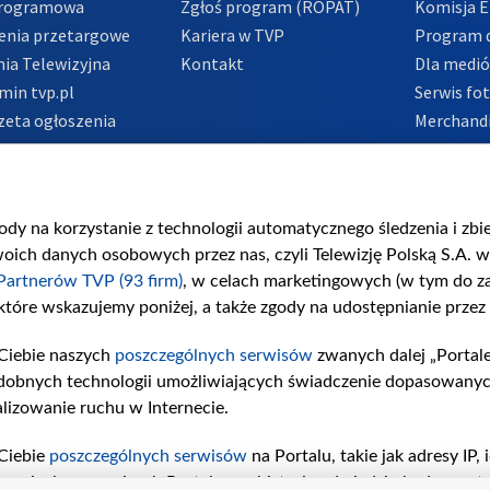
Programowa
Zgłoś program (ROPAT)
Komisja E
enia przetargowe
Kariera w TVP
Program d
ia Telewizyjna
Kontakt
Dla medi
min tvp.pl
Serwis fo
zeta ogłoszenia
Merchandi
acje o nadawcy
Polityka 
Polityka 
nadużycio
gody na korzystanie z technologii automatycznego śledzenia i zb
ch danych osobowych przez nas, czyli Telewizję Polską S.A. w 
Partnerów TVP (93 firm)
, w celach marketingowych (w tym do 
 które wskazujemy poniżej, a także zgody na udostępnianie przez
Ciebie naszych
poszczególnych serwisów
zwanych dalej „Portal
dobnych technologii umożliwiających świadczenie dopasowanych i
lizowanie ruchu w Internecie.
Ciebie
poszczególnych serwisów
na Portalu, takie jak adresy IP
iwaniach w serwisach Portalu czy historia odwiedzin będą prze