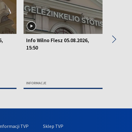
▶
6,
Info Wilno Flesz 05.08.2026,
Info Wil
15:50
15:50
INFORMACJE
INFORMACJ
nformacji TVP
Sklep TVP