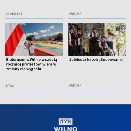
SPOŁECZNE
KULTURA
Białorusini w Wilnie w szóstą
Jubileusz kapeli „Suderwianie”
rocznicę protestów: wiara w
zmiany nie wygasła
LITWA
KULTURA