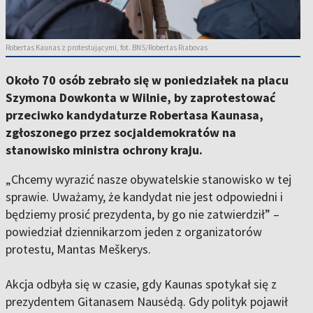
Robertas Kaunas z protestującymi, fot. BNS/Robertas Riabovas
Około 70 osób zebrało się w poniedziałek na placu
Szymona Dowkonta w Wilnie, by zaprotestować
przeciwko kandydaturze Robertasa Kaunasa,
zgłoszonego przez socjaldemokratów na
stanowisko ministra ochrony kraju.
„Chcemy wyrazić nasze obywatelskie stanowisko w tej
sprawie. Uważamy, że kandydat nie jest odpowiedni i
będziemy prosić prezydenta, by go nie zatwierdził” –
powiedział dziennikarzom jeden z organizatorów
protestu, Mantas Meškerys.
Akcja odbyła się w czasie, gdy Kaunas spotykał się z
prezydentem Gitanasem Nausėdą. Gdy polityk pojawił