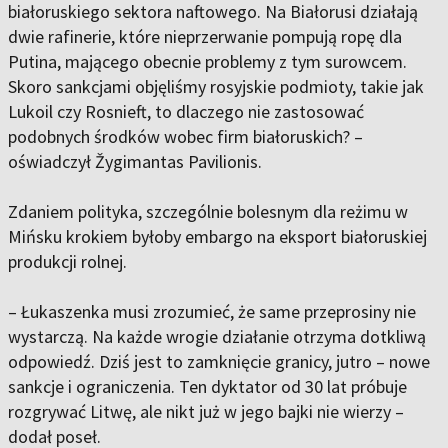
białoruskiego sektora naftowego. Na Białorusi działają
dwie rafinerie, które nieprzerwanie pompują ropę dla
Putina, mającego obecnie problemy z tym surowcem.
Skoro sankcjami objęliśmy rosyjskie podmioty, takie jak
Lukoil czy Rosnieft, to dlaczego nie zastosować
podobnych środków wobec firm białoruskich? –
oświadczył Žygimantas Pavilionis.
Zdaniem polityka, szczególnie bolesnym dla reżimu w
Mińsku krokiem byłoby embargo na eksport białoruskiej
produkcji rolnej.
– Łukaszenka musi zrozumieć, że same przeprosiny nie
wystarczą. Na każde wrogie działanie otrzyma dotkliwą
odpowiedź. Dziś jest to zamknięcie granicy, jutro – nowe
sankcje i ograniczenia. Ten dyktator od 30 lat próbuje
rozgrywać Litwę, ale nikt już w jego bajki nie wierzy –
dodał poseł.