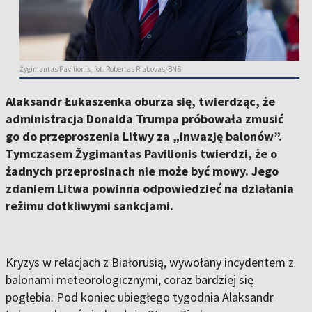
Žygimantas Pavilionis, fot. Robertas Riabovas/BNS
Alaksandr Łukaszenka oburza się, twierdząc, że
administracja Donalda Trumpa próbowała zmusić
go do przeproszenia Litwy za „inwazję balonów”.
Tymczasem Žygimantas Pavilionis twierdzi, że o
żadnych przeprosinach nie może być mowy. Jego
zdaniem Litwa powinna odpowiedzieć na działania
reżimu dotkliwymi sankcjami.
Kryzys w relacjach z Białorusią, wywołany incydentem z
balonami meteorologicznymi, coraz bardziej się
pogłębia. Pod koniec ubiegłego tygodnia Alaksandr