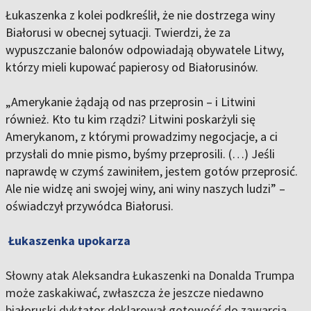
Łukaszenka z kolei podkreślił, że nie dostrzega winy
Białorusi w obecnej sytuacji. Twierdzi, że za
wypuszczanie balonów odpowiadają obywatele Litwy,
którzy mieli kupować papierosy od Białorusinów.
„Amerykanie żądają od nas przeprosin – i Litwini
również. Kto tu kim rządzi? Litwini poskarżyli się
Amerykanom, z którymi prowadzimy negocjacje, a ci
przysłali do mnie pismo, byśmy przeprosili. (…) Jeśli
naprawdę w czymś zawiniłem, jestem gotów przeprosić.
Ale nie widzę ani swojej winy, ani winy naszych ludzi” –
oświadczył przywódca Białorusi.
Łukaszenka upokarza
Słowny atak Aleksandra Łukaszenki na Donalda Trumpa
może zaskakiwać, zwłaszcza że jeszcze niedawno
białoruski dyktator deklarował gotowość do zawarcia