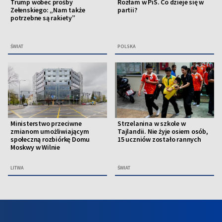
Trump wobec prośby
Rozłam w PiS. Co dzieje się w
Zełenskiego: „Nam także
partii?
potrzebne są rakiety”
ŚWIAT
POLSKA
Ministerstwo przeciwne
Strzelanina w szkole w
zmianom umożliwiającym
Tajlandii. Nie żyje osiem osób,
społeczną rozbiórkę Domu
15 uczniów zostało rannych
Moskwy w Wilnie
LITWA
ŚWIAT