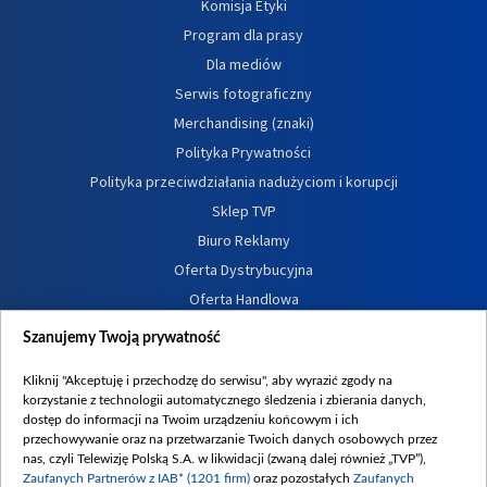
Komisja Etyki
Program dla prasy
Dla mediów
Serwis fotograficzny
Merchandising (znaki)
Polityka Prywatności
Polityka przeciwdziałania nadużyciom i korupcji
Sklep TVP
Biuro Reklamy
Oferta Dystrybucyjna
Oferta Handlowa
Dostępność
Szanujemy Twoją prywatność
Moje zgody
Kliknij "Akceptuję i przechodzę do serwisu", aby wyrazić zgody na
Procedura zgłoszeń wewnętrznych
korzystanie z technologii automatycznego śledzenia i zbierania danych,
dostęp do informacji na Twoim urządzeniu końcowym i ich
przechowywanie oraz na przetwarzanie Twoich danych osobowych przez
nas, czyli Telewizję Polską S.A. w likwidacji (zwaną dalej również „TVP”),
Zaufanych Partnerów z IAB* (1201 firm)
oraz pozostałych
Zaufanych