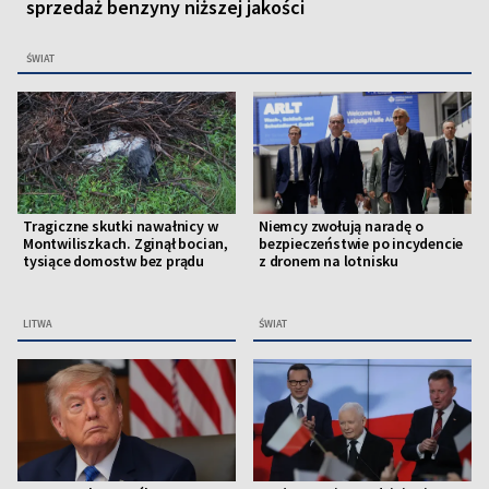
sprzedaż benzyny niższej jakości
ŚWIAT
Tragiczne skutki nawałnicy w
Niemcy zwołują naradę o
Montwiliszkach. Zginął bocian,
bezpieczeństwie po incydencie
tysiące domostw bez prądu
z dronem na lotnisku
LITWA
ŚWIAT