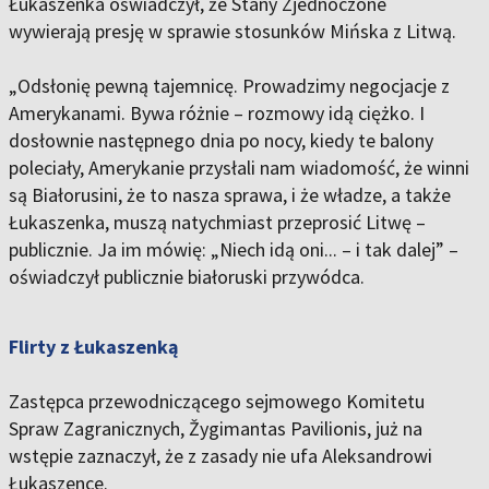
Łukaszenka oświadczył, że Stany Zjednoczone
wywierają presję w sprawie stosunków Mińska z Litwą.
„Odsłonię pewną tajemnicę. Prowadzimy negocjacje z
Amerykanami. Bywa różnie – rozmowy idą ciężko. I
dosłownie następnego dnia po nocy, kiedy te balony
poleciały, Amerykanie przysłali nam wiadomość, że winni
są Białorusini, że to nasza sprawa, i że władze, a także
Łukaszenka, muszą natychmiast przeprosić Litwę –
publicznie. Ja im mówię: „Niech idą oni... – i tak dalej” –
oświadczył publicznie białoruski przywódca.
Flirty z Łukaszenką
Zastępca przewodniczącego sejmowego Komitetu
Spraw Zagranicznych, Žygimantas Pavilionis, już na
wstępie zaznaczył, że z zasady nie ufa Aleksandrowi
Łukaszence.