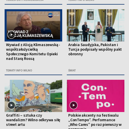
Wywiad z Alicją Klimaszewską -
Arabia Saudyjska, Pakistan i
współzałożycielką
Turcja podpisały wspólny pakt
Społecznego Komitetu Opieki
obronny
nad Starą Rossą
TEMATY INFO WILNO
ŚWIAT
Graffiti – sztuka czy
Polskie akcenty na festiwalu
wandalizm? Wilno odkrywa siłę
„ConTempo”. Performance
street artu
„Who Cares” po raz pierwszy w