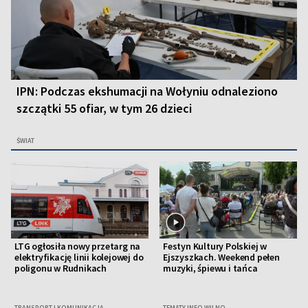
IPN: Podczas ekshumacji na Wołyniu odnaleziono
szczątki 55 ofiar, w tym 26 dzieci
ŚWIAT
LTG ogłosiła nowy przetarg na
Festyn Kultury Polskiej w
elektryfikację linii kolejowej do
Ejszyszkach. Weekend pełen
poligonu w Rudnikach
muzyki, śpiewu i tańca
TRANSPORT I KOMUNIKACJA
TEMATY INFO WILNO