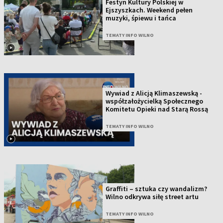
Festyn Kultury Polskiej w
Ejszyszkach. Weekend pełen
muzyki, śpiewu i tańca
TEMATY INFO WILNO
Wywiad z Alicją Klimaszewską -
współzałożycielką Społecznego
Komitetu Opieki nad Starą Rossą
TEMATY INFO WILNO
Graffiti – sztuka czy wandalizm?
Wilno odkrywa siłę street artu
TEMATY INFO WILNO