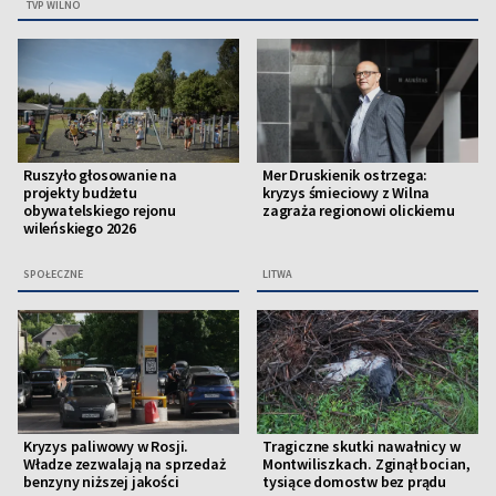
TVP WILNO
Ruszyło głosowanie na
Mer Druskienik ostrzega:
projekty budżetu
kryzys śmieciowy z Wilna
obywatelskiego rejonu
zagraża regionowi olickiemu
wileńskiego 2026
SPOŁECZNE
LITWA
Kryzys paliwowy w Rosji.
Tragiczne skutki nawałnicy w
Władze zezwalają na sprzedaż
Montwiliszkach. Zginął bocian,
benzyny niższej jakości
tysiące domostw bez prądu