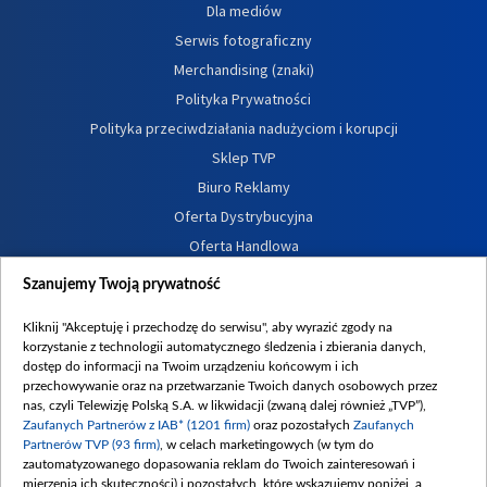
Dla mediów
Serwis fotograficzny
Merchandising (znaki)
Polityka Prywatności
Polityka przeciwdziałania nadużyciom i korupcji
Sklep TVP
Biuro Reklamy
Oferta Dystrybucyjna
Oferta Handlowa
Dostępność
Szanujemy Twoją prywatność
Moje zgody
Kliknij "Akceptuję i przechodzę do serwisu", aby wyrazić zgody na
Procedura zgłoszeń wewnętrznych
korzystanie z technologii automatycznego śledzenia i zbierania danych,
dostęp do informacji na Twoim urządzeniu końcowym i ich
przechowywanie oraz na przetwarzanie Twoich danych osobowych przez
nas, czyli Telewizję Polską S.A. w likwidacji (zwaną dalej również „TVP”),
Zaufanych Partnerów z IAB* (1201 firm)
oraz pozostałych
Zaufanych
Partnerów TVP (93 firm)
, w celach marketingowych (w tym do
zautomatyzowanego dopasowania reklam do Twoich zainteresowań i
mierzenia ich skuteczności) i pozostałych, które wskazujemy poniżej, a