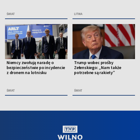
ŚWIAT
LITWA
Niemcy zwołują naradę o
Trump wobec prośby
bezpieczeństwie po incydencie
Zełenskiego: „Nam także
z dronem na lotnisku
potrzebne są rakiety”
ŚWIAT
ŚWIAT