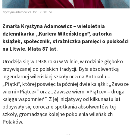
Krystyna Adamowicz, fot. TVP Wilno
Zmarła Krystyna Adamowicz – wieloletnia
dziennikarka „Kuriera Wileńskiego”, autorka
książek, społecznik, strażniczka pamięci o polskości
na Litwie. Miała 87 lat.
Urodziła się w 1938 roku w Wilnie, w rodzinie głęboko
przywiązanej do polskich tradycji. Była absolwentką
legendarnej wileńskiej szkoły nr 5 na Antokolu –
„Piątki”, której poświęciła później dwie książki: „Zawsze
wierni »Piątce«” oraz „Zawsze wierni »Piątce« – druga
księga wspomnień”. Z jej inicjatywy od kilkunastu lat
odbywały się coroczne spotkania absolwentów tej
szkoły, gromadzące kolejne pokolenia wileńskich
Polaków.