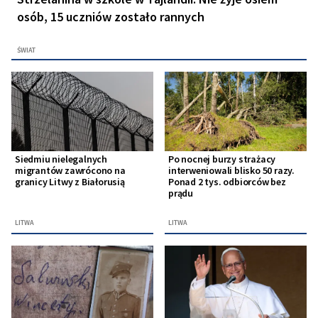
osób, 15 uczniów zostało rannych
ŚWIAT
Siedmiu nielegalnych
Po nocnej burzy strażacy
migrantów zawrócono na
interweniowali blisko 50 razy.
granicy Litwy z Białorusią
Ponad 2 tys. odbiorców bez
prądu
LITWA
LITWA