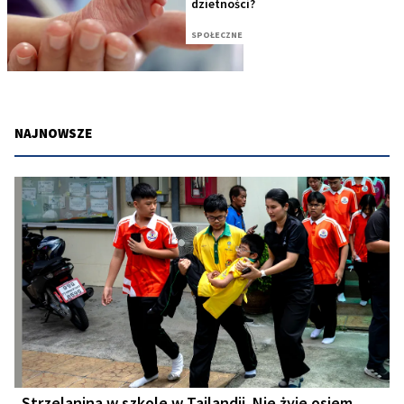
dzietności?
SPOŁECZNE
NAJNOWSZE
Strzelanina w szkole w Tajlandii. Nie żyje osiem