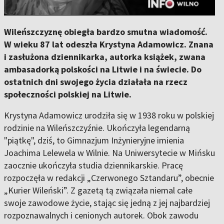
Wileńszczyznę obiegła bardzo smutna wiadomość.
W wieku 87 lat odeszła Krystyna Adamowicz. Znana
i zasłużona dziennikarka, autorka książek, zwana
ambasadorką polskości na Litwie i na świecie. Do
ostatnich dni swojego życia działała na rzecz
społeczności polskiej na Litwie.
Krystyna Adamowicz urodziła się w 1938 roku w polskiej
rodzinie na Wileńszczyźnie. Ukończyła legendarną
"piątkę", dziś, to Gimnazjum Inżynieryjne imienia
Joachima Lelewela w Wilnie. Na Uniwersytecie w Mińsku
zaocznie ukończyła studia dziennikarskie. Pracę
rozpoczęła w redakcji „Czerwonego Sztandaru”, obecnie
„Kurier Wileński”. Z gazetą tą związała niemal całe
swoje zawodowe życie, stając się jedną z jej najbardziej
rozpoznawalnych i cenionych autorek. Obok zawodu