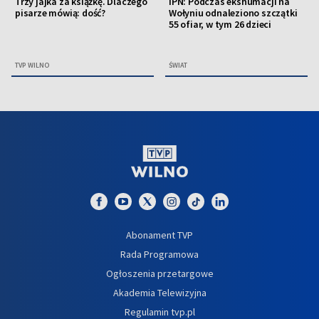
Trzy jajka za książkę. Dlaczego
IPN: Podczas ekshumacji na
pisarze mówią: dość?
Wołyniu odnaleziono szczątki
55 ofiar, w tym 26 dzieci
TVP WILNO
ŚWIAT
Abonament TVP
Rada Programowa
Ogłoszenia przetargowe
Akademia Telewizyjna
Regulamin tvp.pl