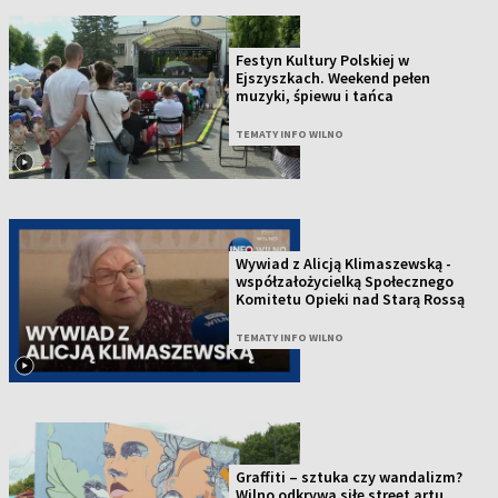
Festyn Kultury Polskiej w
Ejszyszkach. Weekend pełen
muzyki, śpiewu i tańca
TEMATY INFO WILNO
Wywiad z Alicją Klimaszewską -
współzałożycielką Społecznego
Komitetu Opieki nad Starą Rossą
TEMATY INFO WILNO
Graffiti – sztuka czy wandalizm?
Wilno odkrywa siłę street artu