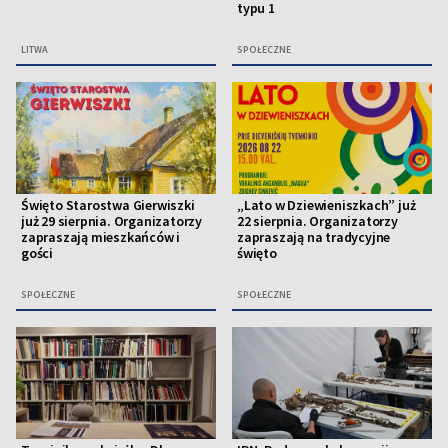
typu 1
LITWA
SPOŁECZNE
Święto Starostwa Gierwiszki
„Lato w Dziewieniszkach” już
już 29 sierpnia. Organizatorzy
22 sierpnia. Organizatorzy
zapraszają mieszkańców i
zapraszają na tradycyjne
gości
święto
SPOŁECZNE
SPOŁECZNE