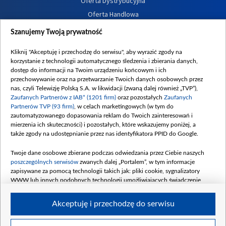
Oferta Dystrybucyjna
Oferta Handlowa
Dostępność
Szanujemy Twoją prywatność
Moje zgody
Kliknij "Akceptuję i przechodzę do serwisu", aby wyrazić zgody na
Procedura zgłoszeń wewnętrznych
korzystanie z technologii automatycznego śledzenia i zbierania danych,
dostęp do informacji na Twoim urządzeniu końcowym i ich
przechowywanie oraz na przetwarzanie Twoich danych osobowych przez
nas, czyli Telewizję Polską S.A. w likwidacji (zwaną dalej również „TVP”),
Zaufanych Partnerów z IAB* (1201 firm)
oraz pozostałych
Zaufanych
Partnerów TVP (93 firm)
, w celach marketingowych (w tym do
zautomatyzowanego dopasowania reklam do Twoich zainteresowań i
mierzenia ich skuteczności) i pozostałych, które wskazujemy poniżej, a
także zgody na udostępnianie przez nas identyfikatora PPID do Google.
Twoje dane osobowe zbierane podczas odwiedzania przez Ciebie naszych
poszczególnych serwisów
zwanych dalej „Portalem”, w tym informacje
zapisywane za pomocą technologii takich jak: pliki cookie, sygnalizatory
WWW lub innych podobnych technologii umożliwiających świadczenie
dopasowanych i bezpiecznych usług, personalizację treści oraz reklam,
udostępnianie funkcji mediów społecznościowych oraz analizowanie ruchu
Akceptuję i przechodzę do serwisu
w Internecie.