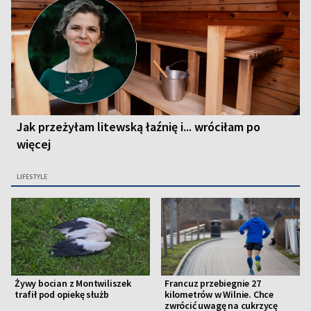
Jak przeżyłam litewską łaźnię i... wróciłam po
więcej
LIFESTYLE
Żywy bocian z Montwiliszek
Francuz przebiegnie 27
trafił pod opiekę służb
kilometrów w Wilnie. Chce
zwrócić uwagę na cukrzycę