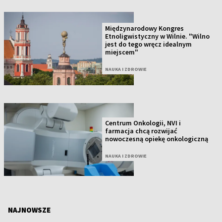
Międzynarodowy Kongres
Etnoligwistyczny w Wilnie. "Wilno
jest do tego wręcz idealnym
miejscem"
NAUKA I ZDROWIE
Centrum Onkologii, NVI i
farmacja chcą rozwijać
nowoczesną opiekę onkologiczną
NAUKA I ZDROWIE
NAJNOWSZE