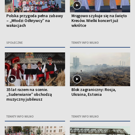
Polska przygoda pełna zabawy
Mrągowo szykuje się na święto
– „Młodzi Odkrywcy” na
Kresów. Wielki koncert już
wakacjach
wkrótce
SPOŁECZNE
TEMATY INFO WILNO
35 lat razem na scenie.
Blok zagraniczny: Rosja,
„Suderwianie” obchodzą
Ukraina, Estonia
muzyczny jubileusz
TEMATY INFO WILNO
TEMATY INFO WILNO