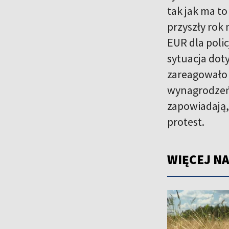
tak jak ma t
przyszły rok
EUR dla polic
sytuacja dot
zareagowało 
wynagrodzeń
zapowiadają, 
protest.
WIĘCEJ NA