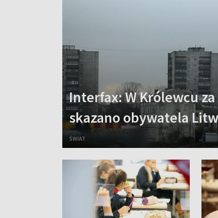
Interfax: W Królewcu z
skazano obywatela Lit
ŚWIAT