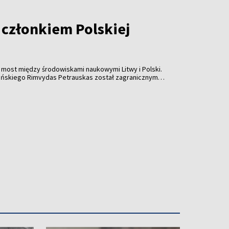
 członkiem Polskiej
ny most między środowiskami naukowymi Litwy i Polski.
eńskiego Rimvydas Petrauskas został zagranicznym
mii Umiejętności.