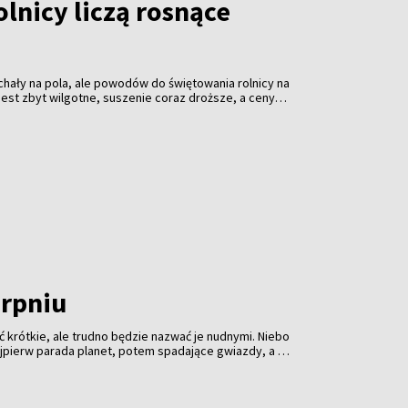
olnicy liczą rosnące
hały na pola, ale powodów do świętowania rolnicy na
o jest zbyt wilgotne, suszenie coraz droższe, a ceny
roczne żniwa dopiero nabierają tempa, ale kalkulatory
cują na pełnych obrotach. I pokazują, że zboże
koniecznie.
erpniu
 krótkie, ale trudno będzie nazwać je nudnymi. Niebo
jpierw parada planet, potem spadające gwiazdy, a na
nie słońca. Profesjonalny sprzęt może pomóc, ale
 ciemność i cierpliwość.