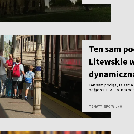
Ten sam poc
Litewskie 
dynamiczną
Ten sam pociąg, ta sama t
połączeniu Wilno–Kłajpe
bilet wcześniej, zapłaci m
spontaniczność może zapł
TEMATY INFO WILNO