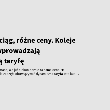
iąg, różne ceny. Koleje
wprowadzają
 taryfę
rasa, ale już niekoniecznie ta sama cena. Na
da zaczęła obowiązywać dynamiczna taryfa. Kto kupi
niej. Kto zostawi decyzję na ostatnią chwilę - za
acić więcej.