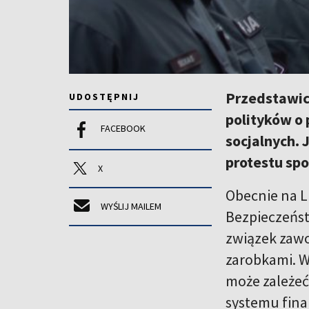
Przedstawic
UDOSTĘPNIJ
polityków o
FACEBOOK
socjalnych. 
protestu spo
X
Obecnie na Li
WYŚLIJ MAILEM
Bezpieczeńst
związek zawo
zarobkami. W
może zależeć
systemu fina