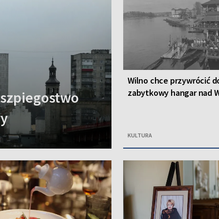
Wilno chce przywrócić d
zabytkowy hangar nad W
a szpiegostwo
wy
KULTURA