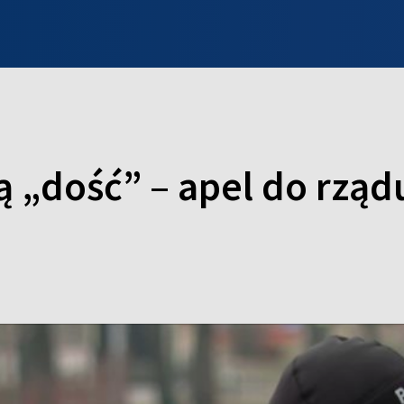
INFO WILNO
WILNO NA DZIEŃ DOBRY
PROGRAMY
ZGŁOŚ
„dość” – apel do rządu