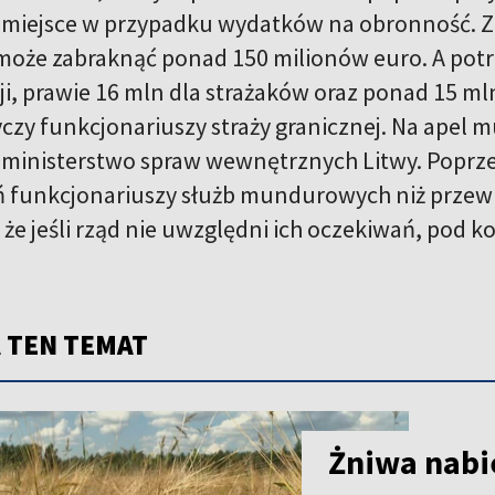
o miejsce w przypadku wydatków na obronność. Z
 może zabraknąć ponad 150 milionów euro. A potr
ji, prawie 16 mln dla strażaków oraz ponad 15 mln
yczy funkcjonariuszy straży granicznej. Na ape
ministerstwo spraw wewnętrznych Litwy. Poprze
 funkcjonariuszy służb mundurowych niż przewi
że jeśli rząd nie uwzględni ich oczekiwań, pod ko
 TEN TEMAT
Żniwa nabie