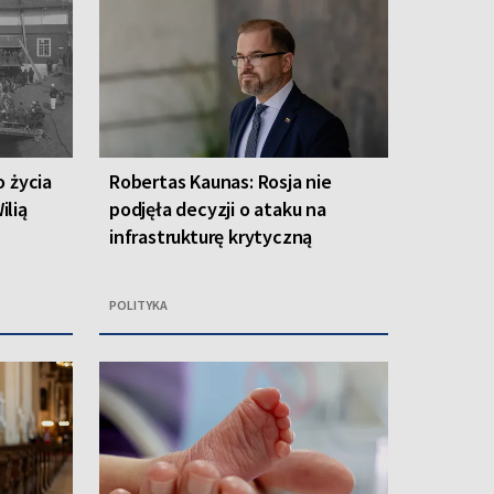
o życia
Robertas Kaunas: Rosja nie
ilią
podjęła decyzji o ataku na
infrastrukturę krytyczną
POLITYKA