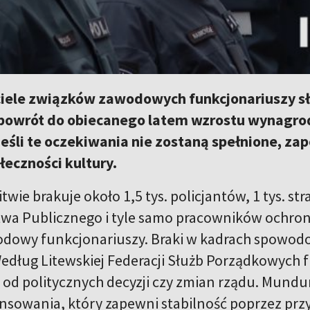
iele związków zawodowych funkcjonariuszy s
 powrót do obiecanego latem wzrostu wynagro
Jeśli te oczekiwania nie zostaną spełnione, za
łeczności kultury.
twie brakuje około 1,5 tys. policjantów, 1 tys. s
wa Publicznego i tyle samo pracowników ochrony
dowy funkcjonariuszy. Braki w kadrach spowodo
edług Litewskiej Federacji Służb Porządkowych
 od politycznych decyzji czy zmian rządu. Mundu
nsowania, który zapewni stabilność poprzez prz