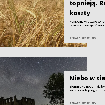
topnieją. R
koszty
Kombajny wreszcie wyjec
razie nie zbierają. Ziarn
skupu coraz niższe. Tego
w gospodarstwach już pra
można zebrać. Zysk - nie
TEMATY INFO WILNO
Niebo w si
Sierpniowe noce mają być
samo układa program: na
finał - częściowe zaćmie
znacznie ważniejsze będą
TEMATY INFO WILNO