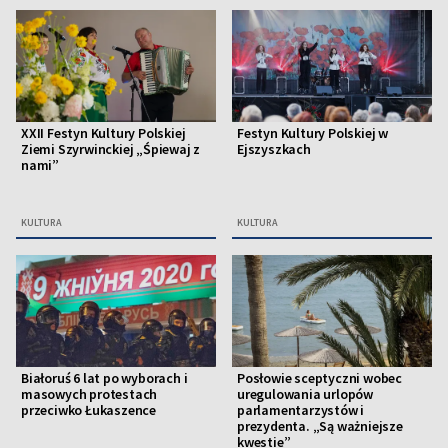
XXII Festyn Kultury Polskiej
Festyn Kultury Polskiej w
Ziemi Szyrwinckiej „Śpiewaj z
Ejszyszkach
nami”
KULTURA
KULTURA
Białoruś 6 lat po wyborach i
Posłowie sceptyczni wobec
masowych protestach
uregulowania urlopów
przeciwko Łukaszence
parlamentarzystów i
prezydenta. „Są ważniejsze
kwestie”