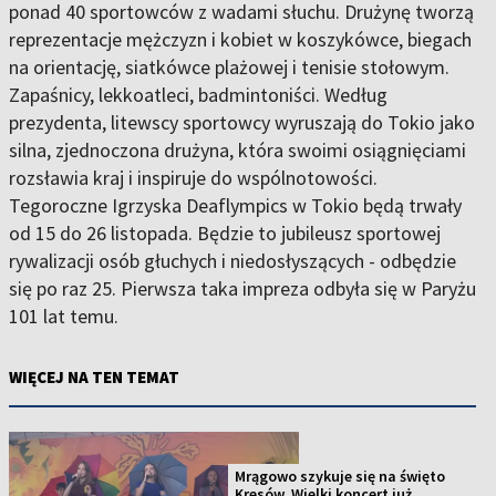
ponad 40 sportowców z wadami słuchu. Drużynę tworzą
reprezentacje mężczyzn i kobiet w koszykówce, biegach
na orientację, siatkówce plażowej i tenisie stołowym.
Zapaśnicy, lekkoatleci, badmintoniści. Według
prezydenta, litewscy sportowcy wyruszają do Tokio jako
silna, zjednoczona drużyna, która swoimi osiągnięciami
rozsławia kraj i inspiruje do wspólnotowości.
Tegoroczne Igrzyska Deaflympics w Tokio będą trwały
od 15 do 26 listopada. Będzie to jubileusz sportowej
rywalizacji osób głuchych i niedosłyszących - odbędzie
się po raz 25. Pierwsza taka impreza odbyła się w Paryżu
101 lat temu.
WIĘCEJ NA TEN TEMAT
Mrągowo szykuje się na święto
Kresów. Wielki koncert już