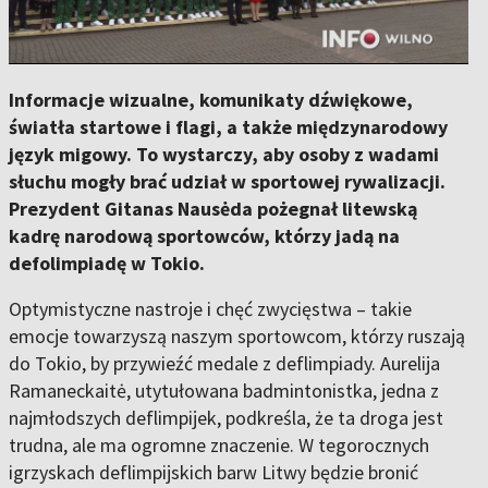
Informacje wizualne, komunikaty dźwiękowe,
światła startowe i flagi, a także międzynarodowy
język migowy. To wystarczy, aby osoby z wadami
słuchu mogły brać udział w sportowej rywalizacji.
Prezydent Gitanas Nausėda pożegnał litewską
kadrę narodową sportowców, którzy jadą na
defolimpiadę w Tokio.
Optymistyczne nastroje i chęć zwycięstwa – takie
emocje towarzyszą naszym sportowcom, którzy ruszają
do Tokio, by przywieźć medale z deflimpiady. Aurelija
Ramaneckaitė, utytułowana badmintonistka, jedna z
najmłodszych deflimpijek, podkreśla, że ta droga jest
trudna, ale ma ogromne znaczenie. W tegorocznych
igrzyskach deflimpijskich barw Litwy będzie bronić