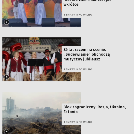
wkrótce
TEMATY INFO WILNO
35 lat razem na scenie.
„Suderwianie” obchodzą
muzyczny jubileusz
TEMATY INFO WILNO
Blok zagraniczny: Rosja, Ukraina,
Estonia
TEMATY INFO WILNO