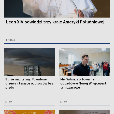
Leon XIV odwiedzi trzy kraje Ameryki Południowej
RELIGIA
Burze nad Litwą. Powalone
Mer Wilna: sortowanie
drzewa i tysiące odbiorców bez
odpadów w Nowej Wilejce jest
prądu
tymczasowe
LITWA
LITWA