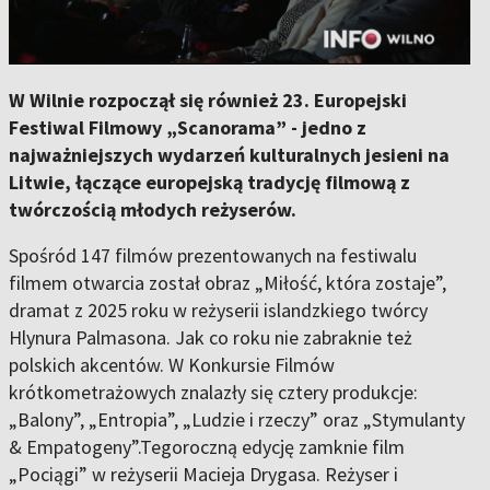
W Wilnie rozpoczął się również 23. Europejski
Festiwal Filmowy „Scanorama” - jedno z
najważniejszych wydarzeń kulturalnych jesieni na
Litwie, łączące europejską tradycję filmową z
twórczością młodych reżyserów.
Spośród 147 filmów prezentowanych na festiwalu
filmem otwarcia został obraz „Miłość, która zostaje”,
dramat z 2025 roku w reżyserii islandzkiego twórcy
Hlynura Palmasona. Jak co roku nie zabraknie też
polskich akcentów. W Konkursie Filmów
krótkometrażowych znalazły się cztery produkcje:
„Balony”, „Entropia”, „Ludzie i rzeczy” oraz „Stymulanty
& Empatogeny”.Tegoroczną edycję zamknie film
„Pociągi” w reżyserii Macieja Drygasa. Reżyser i