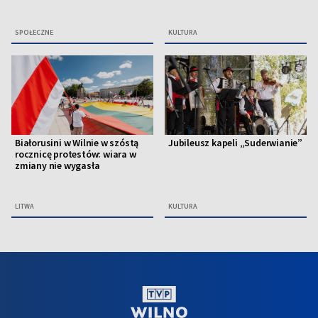
SPOŁECZNE
KULTURA
Białorusini w Wilnie w szóstą
Jubileusz kapeli „Suderwianie”
rocznicę protestów: wiara w
zmiany nie wygasła
LITWA
KULTURA