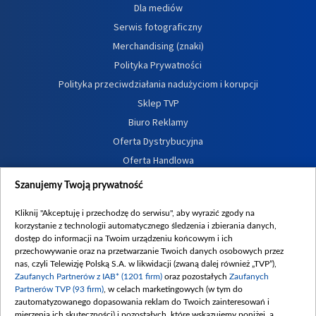
Dla mediów
Serwis fotograficzny
Merchandising (znaki)
Polityka Prywatności
Polityka przeciwdziałania nadużyciom i korupcji
Sklep TVP
Biuro Reklamy
Oferta Dystrybucyjna
Oferta Handlowa
Dostępność
Szanujemy Twoją prywatność
Moje zgody
Kliknij "Akceptuję i przechodzę do serwisu", aby wyrazić zgody na
Procedura zgłoszeń wewnętrznych
korzystanie z technologii automatycznego śledzenia i zbierania danych,
dostęp do informacji na Twoim urządzeniu końcowym i ich
przechowywanie oraz na przetwarzanie Twoich danych osobowych przez
nas, czyli Telewizję Polską S.A. w likwidacji (zwaną dalej również „TVP”),
Zaufanych Partnerów z IAB* (1201 firm)
oraz pozostałych
Zaufanych
Partnerów TVP (93 firm)
, w celach marketingowych (w tym do
zautomatyzowanego dopasowania reklam do Twoich zainteresowań i
mierzenia ich skuteczności) i pozostałych, które wskazujemy poniżej, a