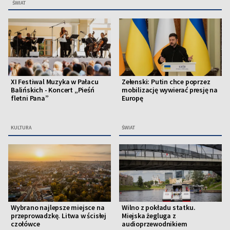
ŚWIAT
XI Festiwal Muzyka w Pałacu
Zełenski: Putin chce poprzez
Balińskich - Koncert „Pieśń
mobilizację wywierać presję na
fletni Pana”
Europę
KULTURA
ŚWIAT
Wybrano najlepsze miejsce na
Wilno z pokładu statku.
przeprowadzkę. Litwa w ścisłej
Miejska żegluga z
czołówce
audioprzewodnikiem