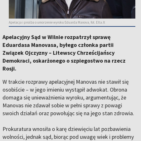
Apelacja i prośba o umorzenie wyroku Eduarda Manova, fot. Elta.lt
Apelacyjny Sąd w Wilnie rozpatrzył sprawę
Eduardasa Manovasa, byłego członka partii
Związek Ojczyzny – Litewscy Chrześcijańscy
Demokraci, oskarżonego o szpiegostwo na rzecz
Rosji.
W trakcie rozprawy apelacyjnej Manovas nie stawił się
osobiście – w jego imieniu wystąpił adwokat. Obrona
domaga się unieważnienia wyroku, argumentując, że
Manovas nie zdawał sobie w pełni sprawy z powagi
swoich działań oraz powołując się na jego stan zdrowia.
Prokuratura wnosiła o karę dziewięciu lat pozbawienia
wolności, jednak sąd, biorąc pod uwagę wiek i problemy