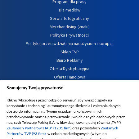
Program dla prasy
Dla mediów
Serwis fotograficzny
Merchandising (znaki)
Polityka Prywatności
Polityka przeciwdziałania nadużyciom i korupcji
Sklep TVP
Biuro Reklamy
Oferta Dystrybucyjna
Oferta Handlowa
Dostępność
Szanujemy Twoją prywatność
Moje zgody
Kliknij "Akceptuję i przechodzę do serwisu", aby wyrazić zgody na
Procedura zgłoszeń wewnętrznych
korzystanie z technologii automatycznego śledzenia i zbierania danych,
dostęp do informacji na Twoim urządzeniu końcowym i ich
przechowywanie oraz na przetwarzanie Twoich danych osobowych przez
nas, czyli Telewizję Polską S.A. w likwidacji (zwaną dalej również „TVP”),
Zaufanych Partnerów z IAB* (1201 firm)
oraz pozostałych
Zaufanych
Partnerów TVP (93 firm)
, w celach marketingowych (w tym do