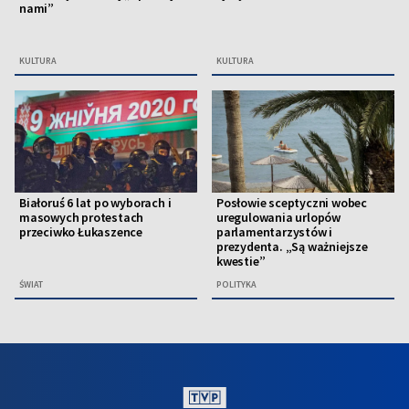
nami”
KULTURA
KULTURA
Białoruś 6 lat po wyborach i
Posłowie sceptyczni wobec
masowych protestach
uregulowania urlopów
przeciwko Łukaszence
parlamentarzystów i
prezydenta. „Są ważniejsze
kwestie”
ŚWIAT
POLITYKA