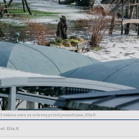
5 miliona euro na ochronę przed powodziami, Elta.lt
ot. Elta.lt