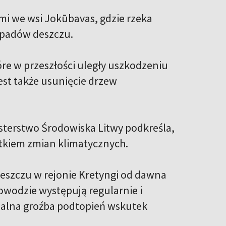
i we wsi Jokūbavas, gdzie rzeka
opadów deszczu.
e w przeszłości uległy uszkodzeniu
st także usunięcie drzew
sterstwo Środowiska Litwy podkreśla,
utkiem zmian klimatycznych.
deszczu w rejonie Kretyngi od dawna
owodzie występują regularnie i
realna groźba podtopień wskutek