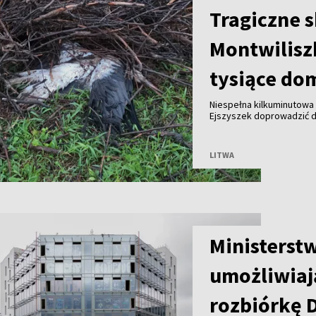
Tragiczne 
Montwilisz
tysiące do
Niespełna kilkuminutowa 
Ejszyszek doprowadzić do
części wieloletniego gni
pozbawiły prądu tysiące
LITWA
Ministerst
umożliwiaj
rozbiórkę 