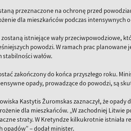
staną przeznaczone na ochronę przed powodziam
ożenie dla mieszkańców podczas intensywnych 
ostaną istniejące wały przeciwpowodziowe, któr
śniejszych powodzi. W ramach prac planowane je
h stabilności wałów.
ostać zakończony do końca przyszłego roku. Mini
intensywne opady, prowadzące do powodzi, są sk
dowiska Kastytis Žuromskas zaznaczył, że opady 
rożenie dla mieszkańców. „W zachodniej Litwie p
czne straty. W Kretyndze kilkukrotnie istniała 
 opadów” – dodał minister.