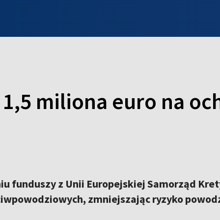
INFO WILNO
WILNO NA DZIEŃ DOBRY
PROGRAMY
ZGŁOŚ
1,5 miliona euro na oc
u funduszy z Unii Europejskiej Samorząd Kret
iwpowodziowych, zmniejszając ryzyko powodzi