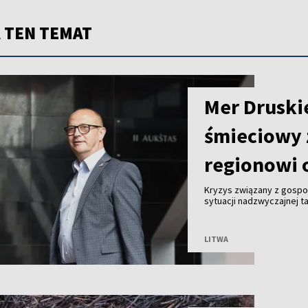
 TEN TEMAT
Mer Druski
śmieciowy 
regionowi 
Kryzys związany z gosp
sytuacji nadzwyczajnej ta
Malinauskas alarmuje, że
Kogeneracyjna nie przyjm
LITWA