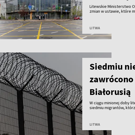
Litewskie Ministerstwo O
zmian w ustawie, które 
Wilnie przy wsparciu pry
przed ryzykiem nadużyć, k
LITWA
Siedmiu ni
zawrócono 
Białorusią
W ciągu minionej doby li
siedmiu migrantów, którz
Białorusią. Od początku 
LITWA