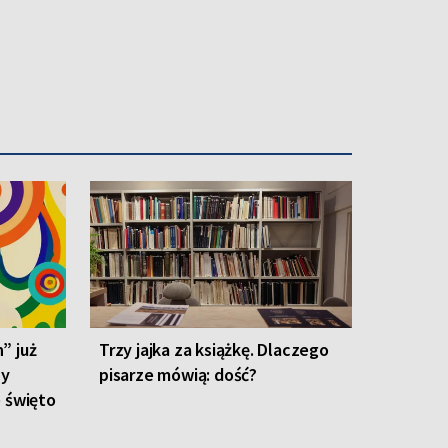
” już
Trzy jajka za książkę. Dlaczego
zy
pisarze mówią: dość?
e święto