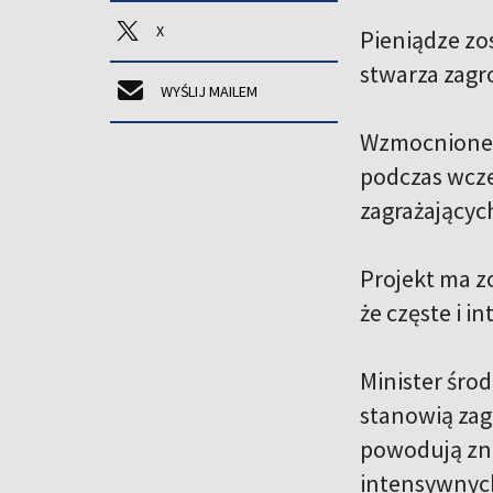
X
Pieniądze zo
stwarza zagr
WYŚLIJ MAILEM
Wzmocnione z
podczas wcze
zagrażającyc
Projekt ma z
że częste i 
Minister śro
stanowią zag
powodują zna
intensywnych