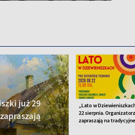
szki już 29
„Lato w Dziewieniszkach
22 sierpnia. Organizator
 zapraszają
zapraszają na tradycyjn