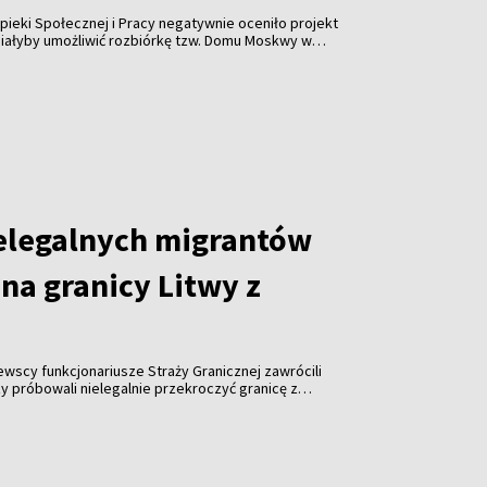
pieki Społecznej i Pracy negatywnie oceniło projekt
miałyby umożliwić rozbiórkę tzw. Domu Moskwy w
watnych firm w formie darowizny. Resort ostrzega
orupcji i ograniczenia konkurencji.
elegalnych migrantów
na granicy Litwy z
tewscy funkcjonariusze Straży Granicznej zawrócili
y próbowali nielegalnie przekroczyć granicę z
roku odnotowano już ponad tysiąc takich prób.