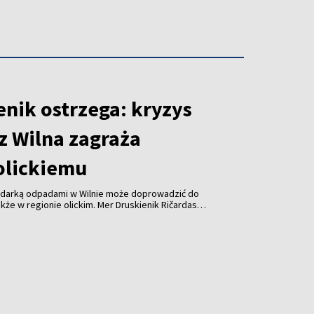
enik ostrzega: kryzys
z Wilna zagraża
olickiemu
odarką odpadami w Wilnie może doprowadzić do
kże w regionie olickim. Mer Druskienik Ričardas
 od początku sierpnia Wileńska Elektrociepłownia
uje już do spalania odpadów z tego regionu.