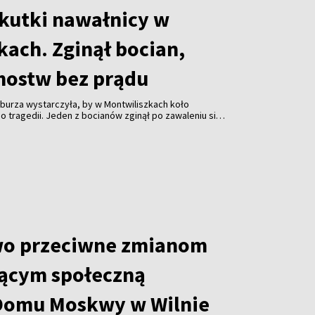
skutki nawałnicy w
kach. Zginął bocian,
mostw bez prądu
burza wystarczyła, by w Montwiliszkach koło
 tragedii. Jeden z bocianów zginął po zawaleniu się
azda. Gwałtowne nawałnice, które przeszły nad Litwą,
 odbiorców i spowodowały liczne zniszczenia.
wo przeciwne zmianom
ącym społeczną
Domu Moskwy w Wilnie