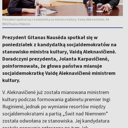
Prezydent spotkał się z kandydatką na ministra kultury, Vaidą Aleknavičiene, fot.
BNS/Paulius Peleckis
Prezydent Gitanas Nausėda spotkał się w
poniedziałek z kandydatką socjaldemokratów na
stanowisko ministra kultury, Vaidą Aleknavičienė.
Doradczyni prezydenta, Jolanta Karpavičienė,
poinformowała, że głowa państwa mianuje
socjaldemokratkę Vaidę Aleknavičienė ministrem
kultury.
V. Aleknavičienė już została mianowana ministrem
kultury podczas formowania gabinetu premier Ingi
Ruginienė, jednak po wymianie resortów między
socjaldemokratami a partią „Świt nad Niemnem”
została odwołana ze stanowiska. Jej kandydatura
została ponownie zgłoszona po tym, jak