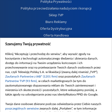
Polityka Prywatności
Polityka przeciwdziałania nadużyciom i korupcji
Sklep TVP
Biuro Reklamy
Oferta Dystrybucyjna
Oferta Handlowa
Dostępność
Szanujemy Twoją prywatność
Moje zgody
Kliknij "Akceptuję i przechodzę do serwisu", aby wyrazić zgody na
Procedura zgłoszeń wewnętrznych
korzystanie z technologii automatycznego śledzenia i zbierania danych,
dostęp do informacji na Twoim urządzeniu końcowym i ich
przechowywanie oraz na przetwarzanie Twoich danych osobowych przez
nas, czyli Telewizję Polską S.A. w likwidacji (zwaną dalej również „TVP”),
Zaufanych Partnerów z IAB* (1201 firm)
oraz pozostałych
Zaufanych
Partnerów TVP (93 firm)
, w celach marketingowych (w tym do
zautomatyzowanego dopasowania reklam do Twoich zainteresowań i
mierzenia ich skuteczności) i pozostałych, które wskazujemy poniżej, a
także zgody na udostępnianie przez nas identyfikatora PPID do Google.
Twoje dane osobowe zbierane podczas odwiedzania przez Ciebie naszych
poszczególnych serwisów
zwanych dalej „Portalem”, w tym informacje