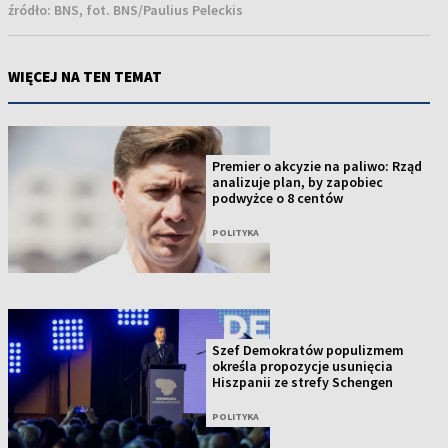
źródło:
BNS, fot. BNS/Paulius Peleckis
WIĘCEJ NA TEN TEMAT
Premier o akcyzie na paliwo: Rząd
analizuje plan, by zapobiec
podwyżce o 8 centów
POLITYKA
Szef Demokratów populizmem
określa propozycje usunięcia
Hiszpanii ze strefy Schengen
POLITYKA