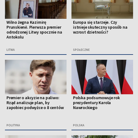
Wilno żegna Kazimirę
Europa się starzeje. Czy
Prunskienė. Pierwsza premier
istnieje skuteczny sposób na
odrodzonej Litwy spocznie na
wzrost dzietności?
Antokolu
LITWA
SPOŁECZNE
Premier o akcyzie na paliwo:
Polska podsumowuje rok
Rząd analizuje plan, by
prezydentury Karola
zapobiec podwyżce o 8 centów
Nawrockiego
POLITYKA
POLSKA