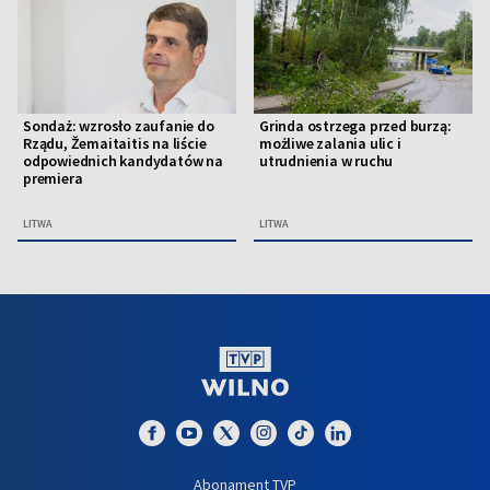
Sondaż: wzrosło zaufanie do
Grinda ostrzega przed burzą:
Rządu, Žemaitaitis na liście
możliwe zalania ulic i
odpowiednich kandydatów na
utrudnienia w ruchu
premiera
LITWA
LITWA
Abonament TVP