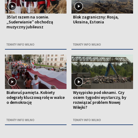
35 lat razem na scenie.
Blok zagraniczny: Rosja,
„Suderwianie” obchodzą
Ukraina, Estonia
muzyczny jubileusz
TEMATY INFO WILNO
TEMATY INFO WILNO
Białoruś pamięta. Kobiety
Wysypisko pod oknami. Czy
odegrały kluczową rolę w walce
osiem tygodni wystarczy, by
o demokrację
rozwiązać problem Nowej
Wilejki?
TEMATY INFO WILNO
TEMATY INFO WILNO