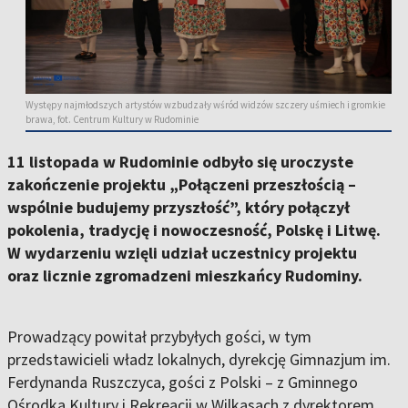
Występy najmłodszych artystów wzbudzały wśród widzów szczery uśmiech i gromkie
brawa, fot. Centrum Kultury w Rudominie
11 listopada w Rudominie odbyło się uroczyste
zakończenie projektu „Połączeni przeszłością –
wspólnie budujemy przyszłość”, który połączył
pokolenia, tradycję i nowoczesność, Polskę i Litwę.
W wydarzeniu wzięli udział uczestnicy projektu
oraz licznie zgromadzeni mieszkańcy Rudominy.
Prowadzący powitał przybyłych gości, w tym
przedstawicieli władz lokalnych, dyrekcję Gimnazjum im.
Ferdynanda Ruszczyca, gości z Polski – z Gminnego
Ośrodka Kultury i Rekreacji w Wilkasach z dyrektorem