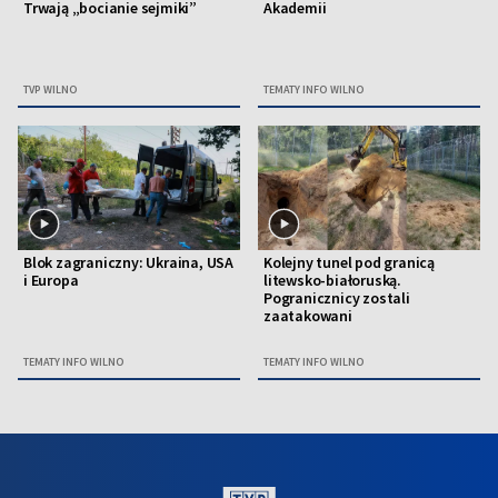
Trwają „bocianie sejmiki”
Akademii
TVP WILNO
TEMATY INFO WILNO
Blok zagraniczny: Ukraina, USA
Kolejny tunel pod granicą
i Europa
litewsko-białoruską.
Pogranicznicy zostali
zaatakowani
TEMATY INFO WILNO
TEMATY INFO WILNO