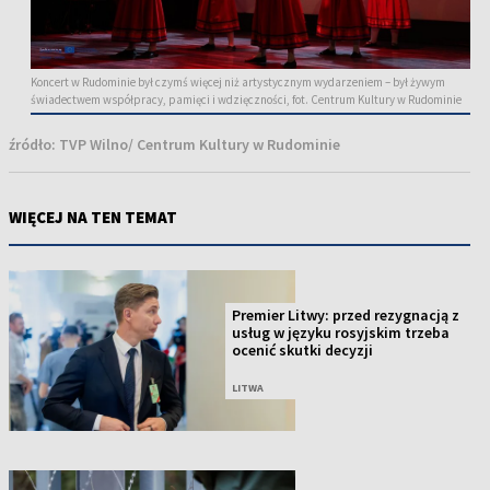
Koncert w Rudominie był czymś więcej niż artystycznym wydarzeniem – był żywym
świadectwem współpracy, pamięci i wdzięczności, fot. Centrum Kultury w Rudominie
źródło:
TVP Wilno/ Centrum Kultury w Rudominie
WIĘCEJ NA TEN TEMAT
Premier Litwy: przed rezygnacją z
usług w języku rosyjskim trzeba
ocenić skutki decyzji
LITWA