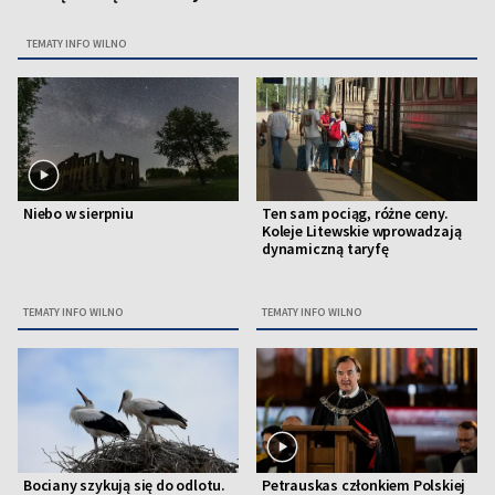
TEMATY INFO WILNO
Niebo w sierpniu
Ten sam pociąg, różne ceny.
Koleje Litewskie wprowadzają
dynamiczną taryfę
TEMATY INFO WILNO
TEMATY INFO WILNO
Bociany szykują się do odlotu.
Petrauskas członkiem Polskiej