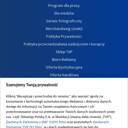
Program dla prasy
Dla mediów
Serwis fotograficzny
Merchandising (znaki)
Polityka Prywatności
Polityka przeciwdziałania nadużyciom i korupcji
Sklep TVP
Biuro Reklamy
Oferta Dystrybucyjna
Oferta Handlowa
Dostępność
Szanujemy Twoją prywatność
Moje zgody
Kliknij "Akceptuję i przechodzę do serwisu", aby wyrazić zgody na
Procedura zgłoszeń wewnętrznych
korzystanie z technologii automatycznego śledzenia i zbierania danych,
dostęp do informacji na Twoim urządzeniu końcowym i ich
przechowywanie oraz na przetwarzanie Twoich danych osobowych przez
nas, czyli Telewizję Polską S.A. w likwidacji (zwaną dalej również „TVP”),
Zaufanych Partnerów z IAB* (1201 firm)
oraz pozostałych
Zaufanych
Partnerów TVP (93 firm)
, w celach marketingowych (w tym do