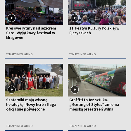
Kresowe rytmy nad jeziorem
11. Festyn Kultury Polskiej w
Czos. Wyjątkowy festiwal w
Ejszyszkach
Mrągowie
TEMATY INFO WILNO
TEMATY INFO WILNO
Szaterniki mają własną
Graffiti to też sztuka.
heraldykę. Nowy herb i flaga
„Meeting of Styles” zmienia
oficjalnie poświęcone
miejską przestrzeń Wilna
TEMATY INFO WILNO
TEMATY INFO WILNO