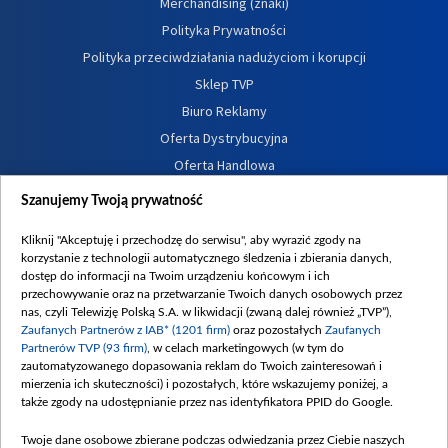
Merchandising (znaki)
Polityka Prywatności
Polityka przeciwdziałania nadużyciom i korupcji
Sklep TVP
Biuro Reklamy
Oferta Dystrybucyjna
Oferta Handlowa
Dostępność
Szanujemy Twoją prywatność
Moje zgody
Kliknij "Akceptuję i przechodzę do serwisu", aby wyrazić zgody na
Procedura zgłoszeń wewnętrznych
korzystanie z technologii automatycznego śledzenia i zbierania danych,
dostęp do informacji na Twoim urządzeniu końcowym i ich
przechowywanie oraz na przetwarzanie Twoich danych osobowych przez
nas, czyli Telewizję Polską S.A. w likwidacji (zwaną dalej również „TVP”),
Zaufanych Partnerów z IAB* (1201 firm)
oraz pozostałych
Zaufanych
Partnerów TVP (93 firm)
, w celach marketingowych (w tym do
zautomatyzowanego dopasowania reklam do Twoich zainteresowań i
mierzenia ich skuteczności) i pozostałych, które wskazujemy poniżej, a
także zgody na udostępnianie przez nas identyfikatora PPID do Google.
Twoje dane osobowe zbierane podczas odwiedzania przez Ciebie naszych