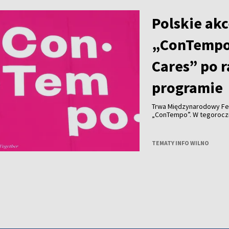
Polskie akc
„ConTempo
Cares” po 
programie
Trwa Międzynarodowy Fe
„ConTempo”. W tegorocznym programie nie zabrakło również polskich
akcentów. Po raz pierwsz
Agnieszką Brzezińską i 
„Who Cares”.
TEMATY INFO WILNO