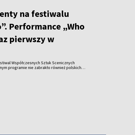
enty na festiwalu
”. Performance „Who
raz pierwszy w
stiwal Współczesnych Sztuk Scenicznych
y w historii wydarzenia pojawiła się współpraca z
Katarzyną Leszek, które zaprezentowały performance