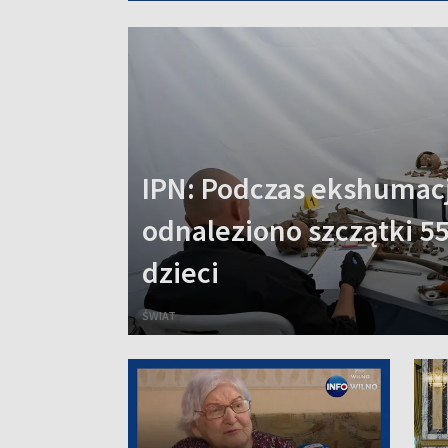
IPN: Podczas ekshumacj
odnaleziono szczątki 55
dzieci
ŚWIAT