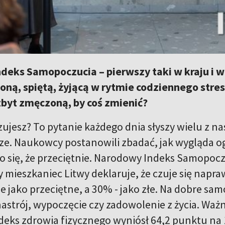
deks Samopoczucia – pierwszy taki w kraju i 
ną, spiętą, żyjącą w rytmie codziennego stresu
zbyt zmęczoną, by coś zmienić?
 czujesz? To pytanie każdego dnia słyszy wielu z
rze. Naukowcy postanowili zbadać, jak wygląda
ło się, że przeciętnie. Narodowy Indeks Samopocz
ty mieszkaniec Litwy deklaruje, że czuje się nap
jako przeciętne, a 30% - jako złe. Na dobre samo
nastrój, wypoczęcie czy zadowolenie z życia. Ważn
eks zdrowia fizycznego wyniósł 64,2 punktu na 