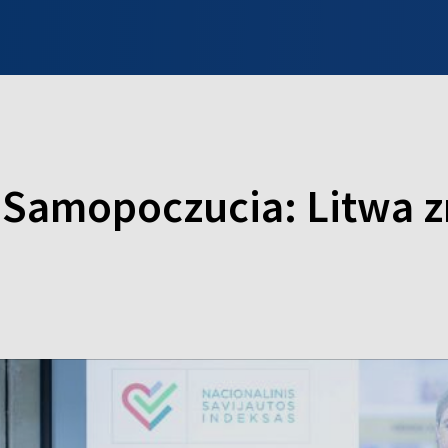
INFO WILNO
WILNO NA DZIEŃ DOBRY
PROGRAMY
ZGŁOŚ
 Samopoczucia: Litwa 