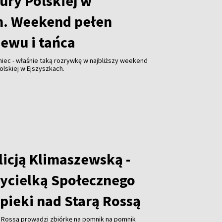
ury Polskiej w
h. Weekend pełen
iewu i tańca
niec - właśnie taką rozrywkę w najbliższy weekend
olskiej w Ejszyszkach.
licją Klimaszewską -
ycielką Społecznego
pieki nad Starą Rossą
ą Rossą prowadzi zbiórkę na pomnik na pomnik