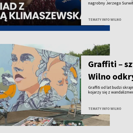
nagrobny Jerzego Surwił
Jeży Surwiło był współz
Zarządu Miejskiego mias
Opieki nad Starą Rossą i
TEMATY INFO WILNO
Zesłańców przy Wileński
patronował budowie pomn
projektu to 25 tysięcy eu
Uwadze państwa polecamy
pierwszą prezeską Społe
Graffiti – 
Wilno odkry
Graffiti od lat budzi skra
kojarzy się z wandalizm
uznanie na całym świecie 
Wilna?
TEMATY INFO WILNO