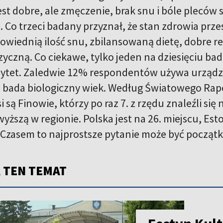
est dobre, ale zmęczenie, brak snu i bóle pleców
. Co trzeci badany przyznał, że stan zdrowia prz
owiednią ilość snu, zbilansowaną dietę, dobre rel
zyczną. Co ciekawe, tylko jeden na dziesięciu b
rytet. Zaledwie 12% respondentów używa urządz
j bada biologiczny wiek. Według Światowego Rapo
i są Finowie, którzy po raz 7. z rzędu znaleźli się
wyższą w regionie. Polska jest na 26. miejscu, Esto
? Czasem to najprostsze pytanie może być początk
 TEN TEMAT