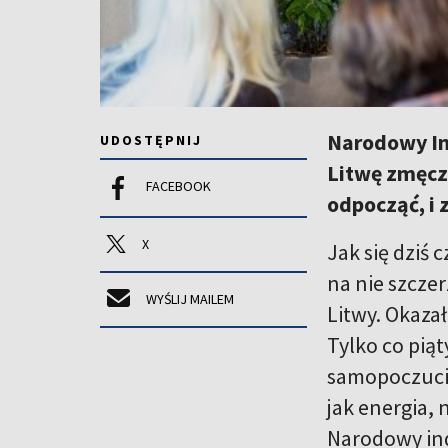
Narodowy In
UDOSTĘPNIJ
Litwę zmęczo
FACEBOOK
odpocząć, i 
X
Jak się dziś
na nie szcze
WYŚLIJ MAILEM
Litwy. Okaza
Tylko co pią
samopoczucie 
jak energia, 
Narodowy ind