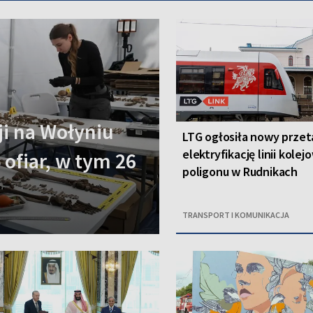
i na Wołyniu
LTG ogłosiła nowy przet
elektryfikację linii kolej
 ofiar, w tym 26
poligonu w Rudnikach
TRANSPORT I KOMUNIKACJA