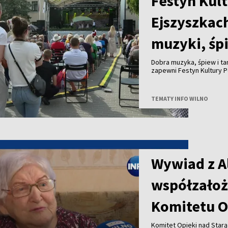
Festyn Kult
Ejszyszkac
muzyki, śp
Dobra muzyka, śpiew i ta
zapewni Festyn Kultury P
TEMATY INFO WILNO
Wywiad z A
współzałoż
Komitetu O
Komitet Opieki nad Star