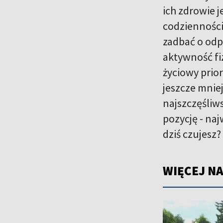
ich zdrowie j
codzienności
zadbać o odp
aktywność fi
życiowy prio
jeszcze mnie
najszczęśliws
pozycję - naj
dziś czujesz
WIĘCEJ NA