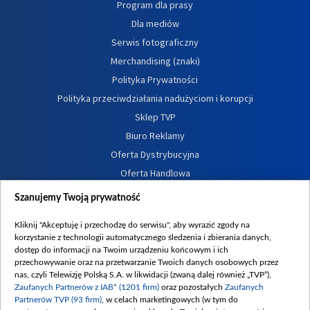
Program dla prasy
Dla mediów
Serwis fotograficzny
Merchandising (znaki)
Polityka Prywatności
Polityka przeciwdziałania nadużyciom i korupcji
Sklep TVP
Biuro Reklamy
Oferta Dystrybucyjna
Oferta Handlowa
Dostępność
Szanujemy Twoją prywatność
Moje zgody
Kliknij "Akceptuję i przechodzę do serwisu", aby wyrazić zgody na
Procedura zgłoszeń wewnętrznych
korzystanie z technologii automatycznego śledzenia i zbierania danych,
dostęp do informacji na Twoim urządzeniu końcowym i ich
przechowywanie oraz na przetwarzanie Twoich danych osobowych przez
nas, czyli Telewizję Polską S.A. w likwidacji (zwaną dalej również „TVP”),
Zaufanych Partnerów z IAB* (1201 firm)
oraz pozostałych
Zaufanych
Partnerów TVP (93 firm)
, w celach marketingowych (w tym do