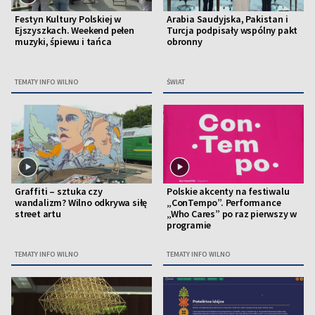
Festyn Kultury Polskiej w
Arabia Saudyjska, Pakistan i
Ejszyszkach. Weekend pełen
Turcja podpisały wspólny pakt
muzyki, śpiewu i tańca
obronny
TEMATY INFO WILNO
ŚWIAT
Graffiti – sztuka czy
Polskie akcenty na festiwalu
wandalizm? Wilno odkrywa siłę
„ConTempo”. Performance
street artu
„Who Cares” po raz pierwszy w
programie
TEMATY INFO WILNO
TEMATY INFO WILNO