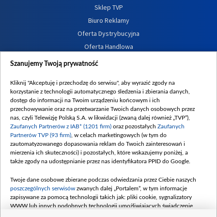
Sklep TVP
Biuro Reklamy
Oferta Dystrybucyjna
Oferta Handlowa
Dostępność
Szanujemy Twoją prywatność
Moje zgody
Kliknij "Akceptuję i przechodzę do serwisu", aby wyrazić zgody na
Procedura zgłoszeń wewnętrznych
korzystanie z technologii automatycznego śledzenia i zbierania danych,
dostęp do informacji na Twoim urządzeniu końcowym i ich
przechowywanie oraz na przetwarzanie Twoich danych osobowych przez
nas, czyli Telewizję Polską S.A. w likwidacji (zwaną dalej również „TVP”),
Zaufanych Partnerów z IAB* (1201 firm)
oraz pozostałych
Zaufanych
Partnerów TVP (93 firm)
, w celach marketingowych (w tym do
zautomatyzowanego dopasowania reklam do Twoich zainteresowań i
mierzenia ich skuteczności) i pozostałych, które wskazujemy poniżej, a
także zgody na udostępnianie przez nas identyfikatora PPID do Google.
Twoje dane osobowe zbierane podczas odwiedzania przez Ciebie naszych
poszczególnych serwisów
zwanych dalej „Portalem”, w tym informacje
zapisywane za pomocą technologii takich jak: pliki cookie, sygnalizatory
WWW lub innych podobnych technologii umożliwiających świadczenie
dopasowanych i bezpiecznych usług, personalizację treści oraz reklam,