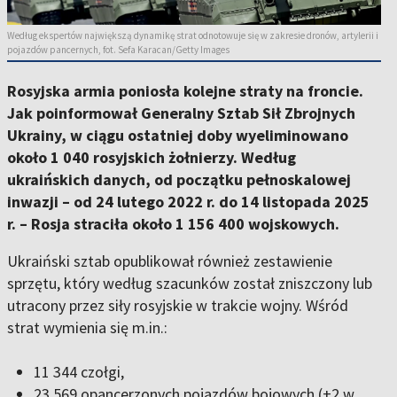
Według ekspertów największą dynamikę strat odnotowuje się w zakresie dronów, artylerii i
pojazdów pancernych, fot. Sefa Karacan/Getty Images
Rosyjska armia poniosła kolejne straty na froncie.
Jak poinformował Generalny Sztab Sił Zbrojnych
Ukrainy, w ciągu ostatniej doby wyeliminowano
około
1 040 rosyjskich żołnierzy
. Według
ukraińskich danych, od początku pełnoskalowej
inwazji – od 24 lutego 2022 r. do 14 listopada 2025
r. – Rosja straciła
około 1 156 400 wojskowych
.
Ukraiński sztab opublikował również zestawienie
sprzętu, który według szacunków został zniszczony lub
utracony przez siły rosyjskie w trakcie wojny. Wśród
strat wymienia się m.in.:
11 344 czołgi
,
23 569 opancerzonych pojazdów bojowych (+2 w