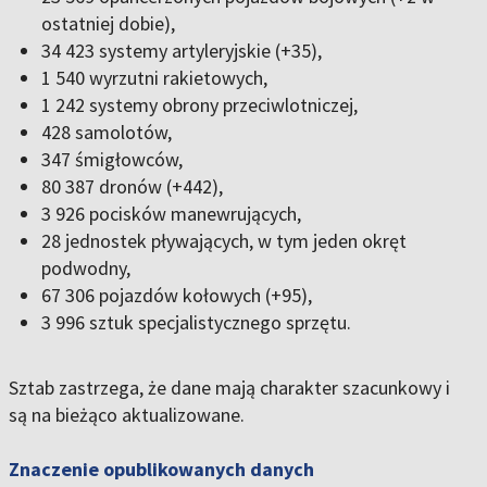
ostatniej dobie),
34 423 systemy artyleryjskie (+35),
1 540 wyrzutni rakietowych,
1 242 systemy obrony przeciwlotniczej,
428 samolotów,
347 śmigłowców,
80 387 dronów (+442),
3 926 pocisków manewrujących,
28 jednostek pływających, w tym jeden okręt
podwodny,
67 306 pojazdów kołowych (+95),
3 996 sztuk specjalistycznego sprzętu.
Sztab zastrzega, że dane mają charakter szacunkowy i
są na bieżąco aktualizowane.
Znaczenie opublikowanych danych