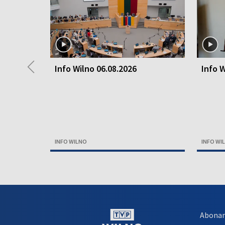
◀
Info Wilno 06.08.2026
Info W
INFO WILNO
INFO WI
Abona