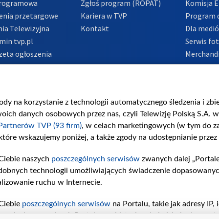
Programowa
Zgłoś program (ROPAT)
Komisja E
enia przetargowe
Kariera w TVP
Program d
ia Telewizyjna
Kontakt
Dla medi
min tvp.pl
Serwis fo
zeta ogłoszenia
Merchandi
acje o nadawcy
Polityka 
Polityka 
nadużycio
gody na korzystanie z technologii automatycznego śledzenia i zb
ch danych osobowych przez nas, czyli Telewizję Polską S.A. w 
Partnerów TVP (93 firm)
, w celach marketingowych (w tym do 
 które wskazujemy poniżej, a także zgody na udostępnianie przez
Ciebie naszych
poszczególnych serwisów
zwanych dalej „Portal
dobnych technologii umożliwiających świadczenie dopasowanych i
lizowanie ruchu w Internecie.
Ciebie
poszczególnych serwisów
na Portalu, takie jak adresy IP
iwaniach w serwisach Portalu czy historia odwiedzin będą prze