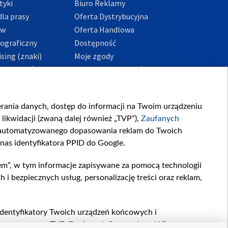
tyki
Biuro Reklamy
la prasy
Oferta Dystrybucyjna
ów
Oferta Handlowa
tograficzny
Dostępność
sing (znaki)
Moje zgody
Prywatności
Procedura zgłoszeń
wewnętrznych
przeciwdziałania
m i korupcji
ierania danych, dostęp do informacji na Twoim urządzeniu
likwidacji (zwaną dalej również „TVP”),
Zaufanych
zautomatyzowanego dopasowania reklam do Twoich
 nas identyfikatora PPID do Google.
em”, w tym informacje zapisywane za pomocą technologii
 bezpiecznych usług, personalizację treści oraz reklam,
, identyfikatory Twoich urządzeń końcowych i
twarzane przez TVP,
Zaufanych Partnerów z IAB
oraz