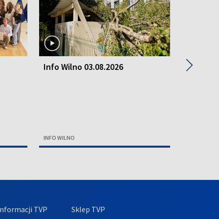
▶
Info Wilno 03.08.2026
Info Wil
INFO WILNO
INFO WILNO
nformacji TVP
Sklep TVP