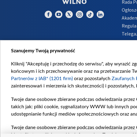
Rada 
Ogłosz
Akadem
Regula
Telega
Inform
Szanujemy Twoją prywatność
Kliknij "Akceptuję i przechodzę do serwisu", aby wyrazić z
końcowym i ich przechowywanie oraz na przetwarzanie Twoi
Partnerów z IAB* (1201 firm)
oraz pozostałych
Zaufanych 
zainteresowań i mierzenia ich skuteczności) i pozostałych,
Twoje dane osobowe zbierane podczas odwiedzania przez 
takich jak: pliki cookie, sygnalizatory WWW lub innych po
udostępnianie funkcji mediów społecznościowych oraz ana
Twoje dane osobowe zbierane podczas odwiedzania przez 
identyfikatory plików cookie, informacje o Twoich wyszuk