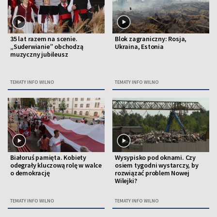
35 lat razem na scenie.
Blok zagraniczny: Rosja,
„Suderwianie” obchodzą
Ukraina, Estonia
muzyczny jubileusz
TEMATY INFO WILNO
TEMATY INFO WILNO
Białoruś pamięta. Kobiety
Wysypisko pod oknami. Czy
odegrały kluczową rolę w walce
osiem tygodni wystarczy, by
o demokrację
rozwiązać problem Nowej
Wilejki?
TEMATY INFO WILNO
TEMATY INFO WILNO