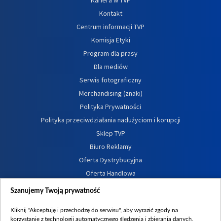
Kariera w TVP
Kontakt
Centrum informacji TVP
Komisja Etyki
Program dla prasy
Dla mediów
Serwis fotograficzny
Merchandising (znaki)
Polityka Prywatności
Polityka przeciwdziałania nadużyciom i korupcji
Sklep TVP
Biuro Reklamy
Oferta Dystrybucyjna
Oferta Handlowa
Dostępność
Szanujemy Twoją prywatność
Moje zgody
Kliknij "Akceptuję i przechodzę do serwisu", aby wyrazić zgody na
Procedura zgłoszeń wewnętrznych
korzystanie z technologii automatycznego śledzenia i zbierania danych,