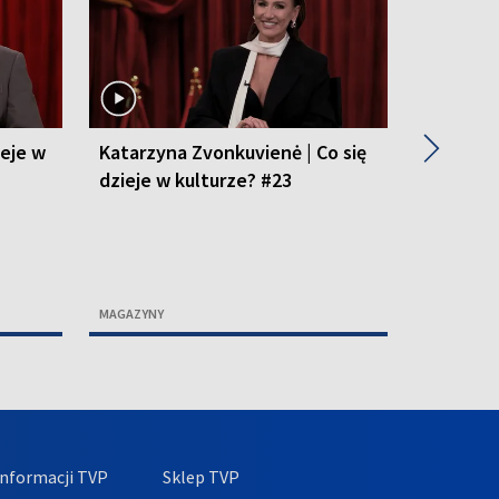
▶
ieje w
Katarzyna Zvonkuvienė | Co się
Piotr Du
dzieje w kulturze? #23
kulturze
MAGAZYNY
MAGAZYNY
nformacji TVP
Sklep TVP