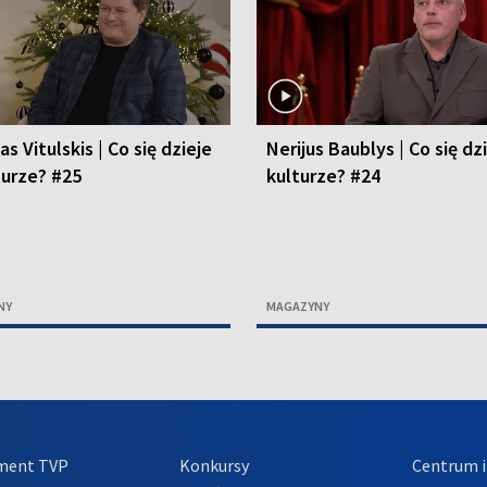
s Vitulskis | Co się dzieje
Nerijus Baublys | Co się dz
turze? #25
kulturze? #24
NY
MAGAZYNY
ment TVP
Konkursy
Centrum i