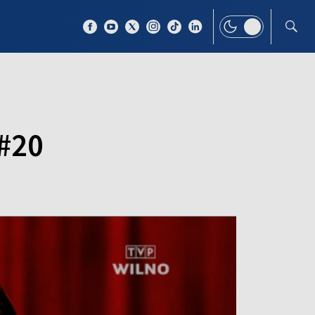
 TEMAT
WIĘCEJ
 #20