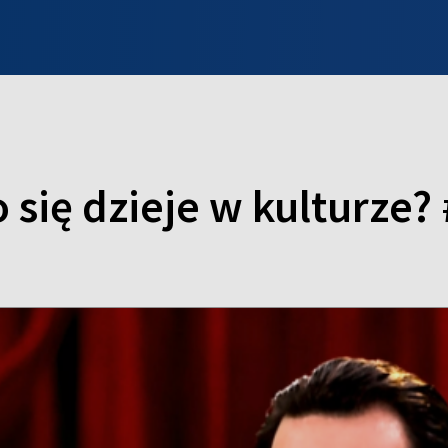
INFO WILNO
WILNO NA DZIEŃ DOBRY
PROGRAMY
ZGŁOŚ
 się dzieje w kulturze?