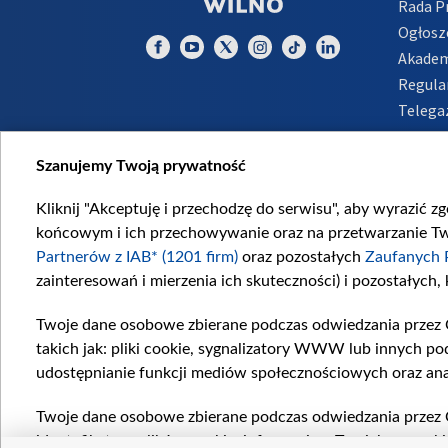
Rada 
Ogłosz
Akadem
Regula
Telega
Inform
Szanujemy Twoją prywatność
Kliknij "Akceptuję i przechodzę do serwisu", aby wyrazić z
końcowym i ich przechowywanie oraz na przetwarzanie Twoi
Partnerów z IAB* (1201 firm)
oraz pozostałych
Zaufanych 
zainteresowań i mierzenia ich skuteczności) i pozostałych,
Twoje dane osobowe zbierane podczas odwiedzania przez 
takich jak: pliki cookie, sygnalizatory WWW lub innych po
udostępnianie funkcji mediów społecznościowych oraz ana
Twoje dane osobowe zbierane podczas odwiedzania przez 
identyfikatory plików cookie, informacje o Twoich wyszuk