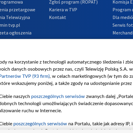
Programowa
Zgłoś program (ROPAT)
Komisja E
enia przetargowe
Kariera w TVP
Program d
ia Telewizyjna
Kontakt
Dla medi
min tvp.pl
Serwis fo
zeta ogłoszenia
Merchandi
acje o nadawcy
Polityka 
Polityka 
nadużycio
gody na korzystanie z technologii automatycznego śledzenia i zb
ch danych osobowych przez nas, czyli Telewizję Polską S.A. w 
Partnerów TVP (93 firm)
, w celach marketingowych (w tym do 
 które wskazujemy poniżej, a także zgody na udostępnianie przez
Ciebie naszych
poszczególnych serwisów
zwanych dalej „Portal
dobnych technologii umożliwiających świadczenie dopasowanych i
lizowanie ruchu w Internecie.
Ciebie
poszczególnych serwisów
na Portalu, takie jak adresy IP
iwaniach w serwisach Portalu czy historia odwiedzin będą prze