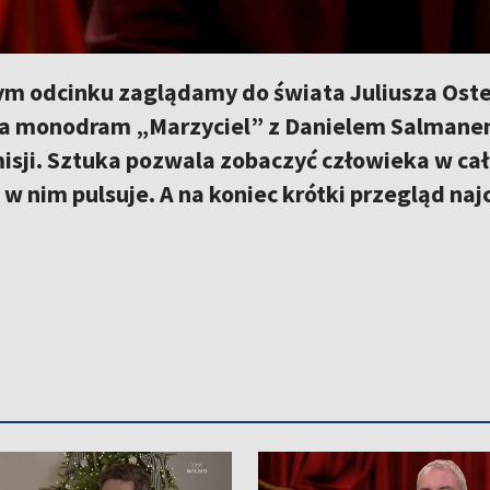
m odcinku zaglądamy do świata Juliusza Oster
na monodram „Marzyciel” z Danielem Salmanem
 misji. Sztuka pozwala zobaczyć człowieka w cał
w nim pulsuje. A na koniec krótki przegląd n