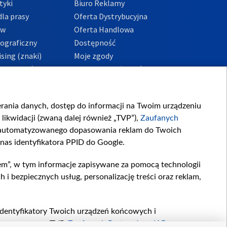
tyki
Biuro Reklamy
la prasy
Oferta Dystrybucyjna
ów
Oferta Handlowa
tograficzny
Dostępność
sing (znaki)
Moje zgody
Prywatności
Procedura zgłoszeń
wewnętrznych
przeciwdziałania
m i korupcji
ierania danych, dostęp do informacji na Twoim urządzeniu
likwidacji (zwaną dalej również „TVP”),
Zaufanych
zautomatyzowanego dopasowania reklam do Twoich
 nas identyfikatora PPID do Google.
em”, w tym informacje zapisywane za pomocą technologii
 bezpiecznych usług, personalizację treści oraz reklam,
, identyfikatory Twoich urządzeń końcowych i
twarzane przez TVP,
Zaufanych Partnerów z IAB
oraz