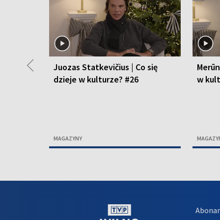
◀
Juozas Statkevičius | Co się
Merūna
dzieje w kulturze? #26
w kul
MAGAZYNY
MAGAZY
Abona