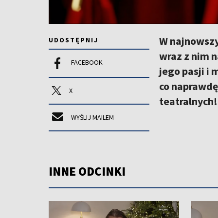
W najnowszy
UDOSTĘPNIJ
wraz z nim 
FACEBOOK
jego pasji i
co naprawdę 
X
teatralnych!
WYŚLIJ MAILEM
INNE ODCINKI