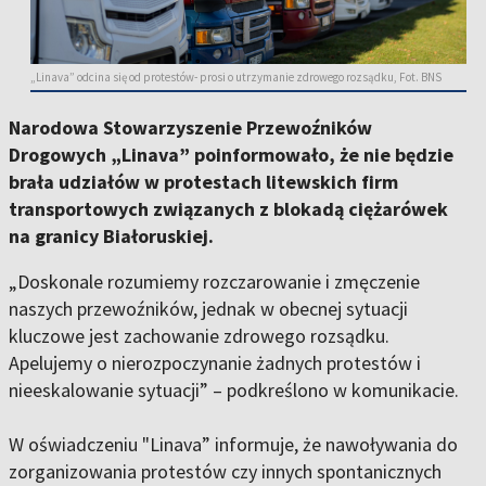
„Linava” odcina się od protestów- prosi o utrzymanie zdrowego rozsądku, Fot. BNS
Narodowa Stowarzyszenie Przewoźników
Drogowych „Linava” poinformowało, że nie będzie
brała udziałów w protestach litewskich firm
transportowych związanych z blokadą ciężarówek
na granicy Białoruskiej.
„Doskonale rozumiemy rozczarowanie i zmęczenie
naszych przewoźników, jednak w obecnej sytuacji
kluczowe jest zachowanie zdrowego rozsądku.
Apelujemy o nierozpoczynanie żadnych protestów i
nieeskalowanie sytuacji” – podkreślono w komunikacie.
W oświadczeniu "Linava” informuje, że nawoływania do
zorganizowania protestów czy innych spontanicznych