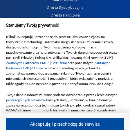
Oferta Dystrybucyjna
Oferta Handlowa
Dostępność
Szanujemy Twoją prywatność
Moje zgody
Kliknij "Akceptuję i przechodzę do serwisu", aby wyrazić zgody na
Procedura zgłoszeń wewnętrznych
korzystanie z technologii automatycznego śledzenia i zbierania danych,
dostęp do informacji na Twoim urządzeniu końcowym i ich
przechowywanie oraz na przetwarzanie Twoich danych osobowych przez
nas, czyli Telewizję Polską S.A. w likwidacji (zwaną dalej również „TVP”),
Zaufanych Partnerów z IAB* (1201 firm)
oraz pozostałych
Zaufanych
Partnerów TVP (93 firm)
, w celach marketingowych (w tym do
zautomatyzowanego dopasowania reklam do Twoich zainteresowań i
mierzenia ich skuteczności) i pozostałych, które wskazujemy poniżej, a
także zgody na udostępnianie przez nas identyfikatora PPID do Google.
Twoje dane osobowe zbierane podczas odwiedzania przez Ciebie naszych
poszczególnych serwisów
zwanych dalej „Portalem”, w tym informacje
zapisywane za pomocą technologii takich jak: pliki cookie, sygnalizatory
WWW lub innych podobnych technologii umożliwiających świadczenie
dopasowanych i bezpiecznych usług, personalizację treści oraz reklam,
udostępnianie funkcji mediów społecznościowych oraz analizowanie ruchu
Akceptuję i przechodzę do serwisu
w Internecie.