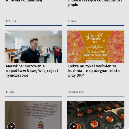
prądu
RELIGIA
LITWA
Mer Wilna: sortowanie
Dobra muzyka i wyśmienita
odpadów w Nowej Wilejce jest
kuchnia – na pożegnanie lata
tymczasowe
przy DKP
LITWA
SPOŁECZNE