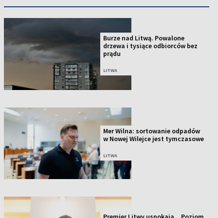
Burze nad Litwą. Powalone
drzewa i tysiące odbiorców bez
prądu
LITWA
Mer Wilna: sortowanie odpadów
w Nowej Wilejce jest tymczasowe
LITWA
Premier Litwy uspokaja. „Poziom