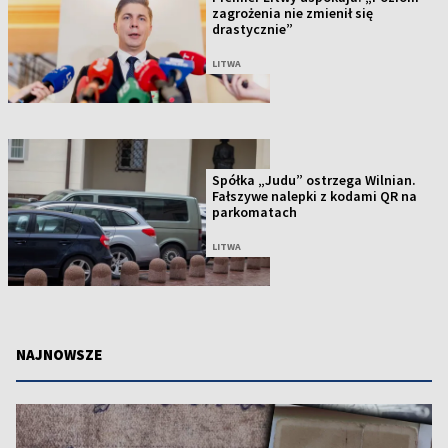
zagrożenia nie zmienił się
drastycznie”
LITWA
Spółka „Judu” ostrzega Wilnian.
Fałszywe nalepki z kodami QR na
parkomatach
LITWA
NAJNOWSZE