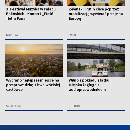
XI Festiwal Muzyka w Pałacu
Zełenski: Putin chce poprzez
Balińskich - Koncert „Pieśń
mobilizację wywierać presję na
fletni Pana”
Europę
KULTURA
ŚWIAT
Wybrano najlepsze miejsce na
Wilno z pokładu statku.
przeprowadzkę. Litwa w ścisłej
Miejska żegluga z
czołówce
audioprzewodnikiem
SPOŁECZNE
KULTURA